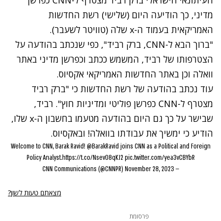
העיתונאי הישראלי ברק רביד מצטרף ל-CNN כפרשן
מדיני, כך הודיעה היום (שלישי) רשת החדשות
האמריקאית בעמוד ה-x שלה (טוויטר לשעבר).
"ברוך הבא ל-CNN, ברק רביד", כפי שנכתב בהודעה על
הצטרפותו של רביד, המשמש ככתב וכפרשן מדיני באתר
וואלה וכן באתר החדשות האמריקאי אקסיוס.
עוד נכתב בהודעה של רשת החדשות כי "ברק רביד
מצטרף ל-CNN כפרשן פוליטי ומדיניות חוץ". רביד,
שבישר על כך גם היום בהודעה מטעמו בחשבון ה-x שלו,
הודיע כי ימשיך את עבודתו בוואלה! ובאקסיוס.
Welcome to CNN, Barak Ravid!
@BarakRavid
joins CNN as a Political and Foreign
Policy Analyst.
https://t.co/Nsev08qKJ2
pic.twitter.com/yea3vCBYbR
November 28, 2023
— CNN Communications (@CNNPR)
מצאתם טעות לשון?
פרסומת