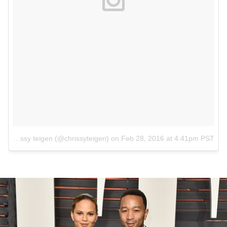
A photo posted by chrissy teigen (@chrissyteigen)
on
Feb 28, 2016 at 4:41pm PST