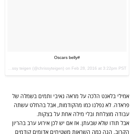
#Oscars belly
A photo posted by chrissy teigen (@chrissyteigen) on
Feb 28, 2016 at 3:22pm PST
אמילי בלאנט הלכה על מראה נאיבי ותמים בשמלה של
פראדה. לא נפלנו כמו מהקודמות, אבל בהחלט עשתה
עבודה מוצלחת ובלי מילה אחת על בצקות.
אבל תודו שלא שבעתן. אז אם יש לכן אירוע ערב בהריון
הקרוב, הנה כמה השראות משטיחים אדומים קודמים