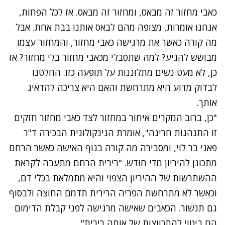
כאבי מחזור זה מבאס, ומחזור זה מבאס. אז לכל הפחות,
אנחנו אומרות, מצופה מהם לבאס אותנו בבת אחת. אבל
מה קורה כאשר את מרגישה כאבי מחזור, והמחזור עצמו
מבושש להגיע? למה שתסבלי מכאבי מחזור בלי מחזור? אז
כן, לא מעט נשים מתלוננות על תופעה כזו. החלטנו
לבדוק מדוע היא מתרחשת והאם היא צריכה להדאיג
אותך.
"כן, ברוב המקרים איחור במחזור לצד כאבי מחזור חזקים
זו התנהגות חריגה", אומרת הגינקולוגית הבכירה ד"ר
פאני בר לוי, ומסבירה מה קורה בגוף האישה כאשר הרחם
מתכונן להיריון מדי חודש. "רירית הרחם מתעבה לקראת
ההשתרשות של ההיריון הצפוי והיא מתמלאת בכלי דם,
וכאשר לא מתרחשת הפריה הרירית תדמם החוצה ולבסוף
גם תנשור. הכאבים שאישה מרגישה לפני קבלת הדימום
הם ביטוי להתכווצות של אותה רירית".