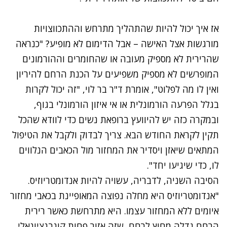
אז איך יכול להיות שהתהליך מתרחש וההתכווצויות
מורגשות אצל האישה – אבל הדימום לא מופיע? "כנראה
שהרירית לא מספיק מעובה או שהחומרים וההורמונים
המופרשים לא מספיק משפיעים על הכנת הרחם להיריון
ואין לו מה לפלוט", אומרת ד"ר בר לוי, "זה יכול לקרות
בגלל הפרעה הורמונלית או אי איזון הורמונלי בגוף,
ובמקרה כזה יש להיוועץ ברופאת נשים כדי לוודא שהכל
תקין לקראת החודש הבא. צריך לבדוק ולקבל את הטיפול
המתאים שיאזן ויסדיר את המחזור מול הכאבים הנלווים
לו, כדי שיגיעו יחד".
הסיבה השניה, לדבריה, עשויה להיות אנדומטריוזיס.
"
אנדומטריוזיס
היא מחלה נפוצה המאופיינת בכאבי מחזור
איומים ללא המחזור עצמו. היא מתרחשת כאשר רירית
הרחם גדלה מחוץ לרחם, שזה אזור פחות קונבנציונאלי