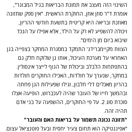
השינוי הזה מעצב את תמונת הבריאות בגיל המבוגר",
אומרת ד"ר סוזן אוזן, החוקרת הראשית. "אין ספק שתזונה
מאוזנת ובריאה היא קריטית בתשעת חודשי ההריון,
ויכולה להשפיע לא רק על הילד, אלא אפילו על הנכד
שיבוא ביום מן הימים".
הצוות מקיימברידג' התמקד במסגרת המחקר בצפייה בגן
האחראי על מערכת העיכול, אותו גן שלוקח חלק גם
בהתפתחות הלבלב וביכולת של הגוף לייצר אינסולין.
במחקר, שנערך על חולדות, האכילו החוקרים חולדות
בהריון מאכלים דלי חלבון, וגילו שפעילות הגן פחתה
ובהמשך חייו של העובר שהיה לעכברוש, הופיעה אצלו
סוכרת סוג 2. על פי החוקרים, ההשפעה על בני אדם
תהיה זהה.
"תזונה נכונה תשמור על בריאות האם והעובר"
"אפיגנטיקה הוא תחום צעיר יחסית ובעל פוטנציאל עצום.