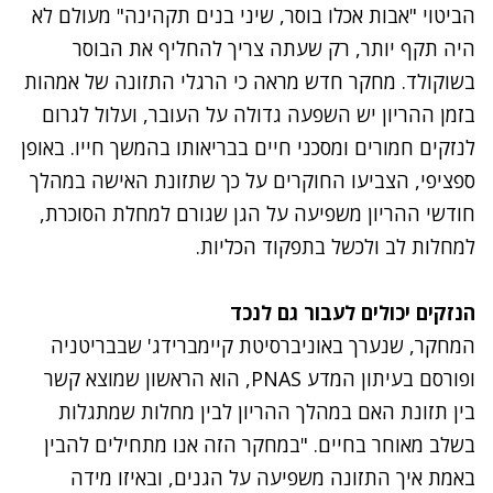
הביטוי "אבות אכלו בוסר, שיני בנים תקהינה" מעולם לא
היה תקף יותר, רק שעתה צריך להחליף את הבוסר
בשוקולד. מחקר חדש מראה כי הרגלי התזונה של אמהות
בזמן ההריון יש השפעה גדולה על העובר, ועלול לגרום
לנזקים חמורים ומסכני חיים בבריאותו בהמשך חייו. באופן
ספציפי, הצביעו החוקרים על כך שתזונת האישה במהלך
חודשי ה
הריון
משפיעה על הגן שגורם למחלת ה
סוכרת
,
למחלות לב ולכשל בתפקוד הכליות.
הנזקים יכולים לעבור גם לנכד
המחקר, שנערך באוניברסיטת קיימברידג' שבבריטניה
ופורסם בעיתון המדע
PNAS
, הוא הראשון שמוצא קשר
בין תזונת האם במהלך ההריון לבין מחלות שמתגלות
בשלב מאוחר בחיים. "במחקר הזה אנו מתחילים להבין
באמת איך התזונה משפיעה על ה
גנים
, ובאיזו מידה