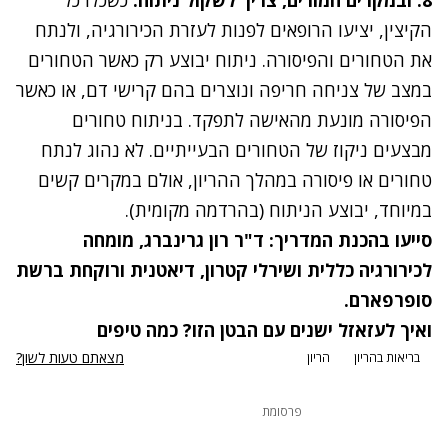
8. ובמקרים חמורים, צריך לשקול ניתוח
.
כשכלו כל
הקיצין, יציעו הרופאים לפנות לעזרת הכירורגיה, ולנתח
את הטחורים והפיסורה. ניתוח יבוצע רק כאשר הטחורים
במצב של צניחה חריפה ונוצרים בהם קרישי דם, או כאשר
הפיסורה מונעת מהאישה לתפקד. בניתוח טחורים
מבצעים ניקוז של הטחורים הבעייתיים. לא נהוג לנתח
טחורים או פיסורה במהלך ההריון, אולם במקרים קשים
במיוחד, יבוצע הניתוח (בהרדמה מקומית).
סייעו בהכנת המדריך: ד"ר רון גרינברג, מומחה
לכירורגיה כללית ושירלי קטרון, דיאטנית ורוקחת ברשת
סופרפארם
.
ואיך לעזאזל ישנים עם הבטן הזו? כמה טיפים
מצאתם טעות לשון?
בריאות בהריון
הריון
פרסומת