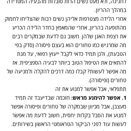
לחגיגה, ולא מעט נשים הרות סובלות מהבעיה המטרידה
במהלך ההריון.
אחרי הלידה מצטרפות אליהן נשים רבות שהצליחו לחמוק
מהתופעה בהריון, אחרי שהמאמץ בחדר הלידה הכריע
את
רצפת האגן
שלהן. חשוב גם לדעת שבמקרים רבים
מה שמרגיש כמו טחורים הוא בעצם פיסורה (סדק בפי
הטבעת), ולכן תמיד כדאי לקבל ייעוץ רפואי, על מנת
להתאים את הטיפול הטוב ביותר לבעיה הספציפית. אז
מה אפשר לעשות? קבלו כמה דרכים להקלה ולמניעה של
טחורים (ופיסורה).
תתפלאי, אבל אפשר למנוע את זה
1. אפשר להימנע מראש
:
חוכמה שבדיעבד זה תמיד
מעצבן, אבל מכיוון שבמקרה של טחורים ופיסורה אפשר
למנוע את הסבל בקלות יחסית, חשוב לדעת מה אפשר
לעשות עוד לפני הביקור הטראומטי הראשון בשירותים.