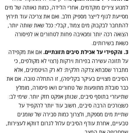
למנוע צירים מוקדמים. אחרי הלידה, כמות נאותה של מים
מסייעת לגוף לייצר מספיק חלב. ואם את צריכה עוד תירוץ
להתחבר לבקבוק מים צמוד, קבלי: ככל שאת שותה יותר,
הצואה רכה יותר ומכאיבה פחות לטחורים או לפיסורה
כשאת בשירותים.
3. והקפידי על אכילת סיבים תזונתיים
.
אם את מקפידה
על תזונה עשירה בפירות וירקות (רצוי לא מקולפים, כי
מתברר שסבתא צדקה חלקית: לא רק הויטמינים, אלא
הסיבים מצויים בעיקר בקליפה), זו התחלה טובה. אם את
כבר סובלת מתופעות של טחורים ו/או פיסורה, מומלץ
שתיעזרי בתוסף סיבים, שנותן אפקט חזק יותר. שימי לב:
כשצורכים הרבה סיבים, חשוב עוד יותר להקפיד על
שתיית מים מספקת, ולצרוך כמות סבירה של שומנים
טבעיים, אחרת עודף הסיבים עלול לגרום דווקא לעצירות,
שמחריפה את המצב.