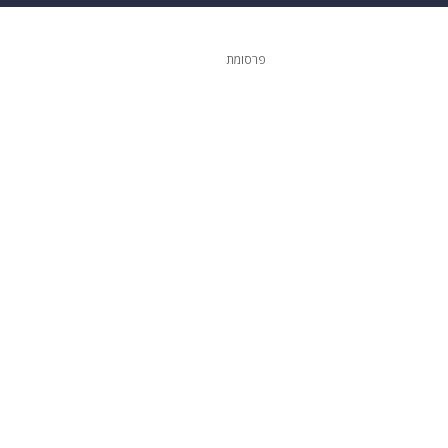
 הבית
אופנה
פרסומת