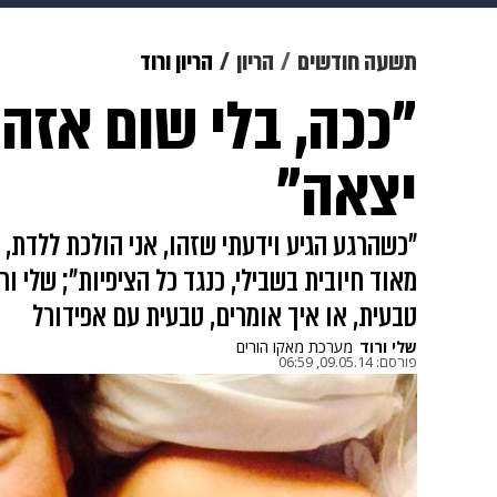
מוזיקה
תרבות
צבא וביטחון
תשעה חודשים
הריון
הריון ורוד
"ככה, בלי שום אזה
דיגיטל
גאווה
ויוה
משפט
יצאה"
"כשהרגע הגיע וידעתי שזהו, אני הולכת ללדת, 
מאוד חיובית בשבילי, כנגד כל הציפיות"; שלי ו
טבעית, או איך אומרים, טבעית עם אפידורל
שלי ורוד
מערכת מאקו הורים
פורסם:
09.05.14, 06:59