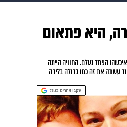
makoZ
בריאות
HIX
ספורט
כסף
הורים
עיצוב
רה, היא פתאום
תשעה חודשים
מתכונים
פרויקטים מיוחדים
איכשהו הפחד נעלם. החוויה הייתה
רוד עשתה את זה כמו גדולה בלידה
עקבו אחרינו בגוגל