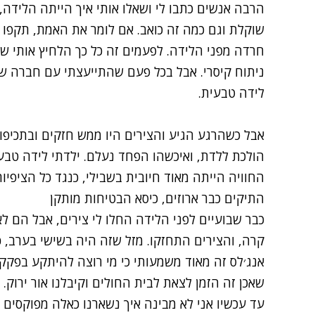
הרבה אנשים כתבו לי ושאלו אותי איך הייתה הלידה,
שוקלת וגם כמה זה כואב. אם לומר את האמת, תקפו א
חרדה מפני הלידה. לפעמים זה כל כך הלחיץ אותי 
ניתוח קיסרי. אבל בכל פעם שהתייעצתי עם חברה שי
לידה טבעית.
אבל כשהרגע הגיע והצירים היו ממש חזקים ובתכיפות
הולכת ללדת, ואיכשהו הפחד נעלם. ילדתי לידה טבעי
החוויה הייתה מאוד חיובית בשבילי, כנגד כל הציפיות
התיקים כבר ארוזים, כיסא הבטיחות מותקן
כבר שבועיים לפני הלידה החלו לי צירים, אבל הם לא
קרה, והצירים התחזקו. מזל שזה היה בשישי בערב, כ
אנג׳לס זה מאוד משמעותי כי מי רוצה להיתקע בפקקי
שאכן זה הזמן לצאת לבית החולים וקיבלנו אור ירוק.
עד עכשיו אני לא מבינה איך נשארנו כאלה מפוקסים ו