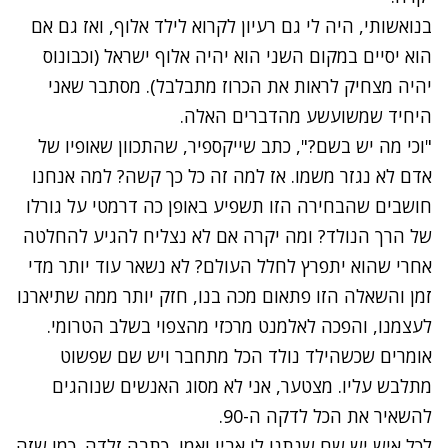
בנואשותי, היה לי גם רעיון לקרוא לילד אלוף, ואז גם אם
הוא יסיים במקום השני הוא יהיה אלוף ישראל (וכבונוס
יהיה מצחיק לראות את הכרוז מתבלבל). מסתבר שאני
היחיד שמשועשע מהדברים האלה.
"וכי מה יש בשם?", כתב שייקספיר, שהתכוון שאופיו של
אדם לא נגזר משמו. אז למה זה כל כך קשה? למה אנחנו
חושבים שהבחירה הזו תשפיע באופן כה דרמטי על גורלו
של הרך הנולד? ומה יקרה אם לא נצליח להגיע להחלטה
אחרי שהוא יתפרץ לחלל העולם? לא נשאר עוד יותר מדי
זמן והשאלה הזו פתאום מכה בנו, חזק יותר ממה שתיארנו
לעצמנו, והפכה לאלמנט מרכזי מהצפוי בשלב הטרומי.
אומרים שכשהילד נולד הכל מתחבר ויש שם שפשוט
מתלבש עליו. מצטער, אני לא מסוג האנשים שנוהגים
להשאיר את הכל לדקה ה-90.
לכל איש יש שם שנתנו לו אביו ואמו, כתבה זלדה. כמו שזה