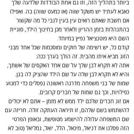
ביותר בתהליך הזה, וזו גם אחת הבודדות שלדעה שלך
כאבא לעתיד יש משקל שווה (או כמעט שווה) בה. ואפילו
אם חשבת שאתם רואים עין בעין לגבי כל מה שקשור
בהתנהלות בזמן ההריון ולאחר מכן בחינוך הילד, סוגיית
השם היא פוטנציאל נפיץ במיוחד.
קודם כל, יש רשימה של חוקים ומוסכמות שכל אחד מבני
הזוג מביא איתו מהבית. זה הולך בערך ככה:
אתה לא תקרא לבן שלך על שם אחד האקסים של אשתך,
והיא לא תקרא לבן שלה על שם הילד שהציק לה בגן.
שמות של בני משפחה מדרגה ראשונה נפסלים כדי למנוע
כפילויות, וכך גם שמות של חברים קרובים.
אם זוג חברים שלכם ילד ממש לא מזמן – אתם לא יכולים
להשתמש בשם שלהם, זו תיראה העתקה זולה. חריזה עם
שם המשפחה עלולה להישמע מטופשת, ובאופן הפרטי
הזה פסלנו את דניאל, מיכאל, הלל, יואל, גמליאל (טוב לא