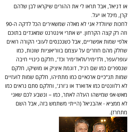
או דניאל, אבל תראו לי את ההורים שיקראו לבן שלהם
קרן, מיכל או יעל.
לחכות שיוולד? אני לא מאלה שמשאירים הכל לדקה ה-90
וזה רק קצה הקרחון. יש אתרי אינטרנט שמאגדים בתוכם
אלפי שמות אפשריים, אבל כשנכנסים לעובי הקורה רואים
שחלק מהם חוזרים על עצמם בווריאציות שונות, כמו
עופר/עפר, ולדימיר/ולאדימיר וכד', חלקם כינויי חיבה
שנספרים כמו שם רגיל, דוגמת איציק או מושיקו, חלקם
שמות תנ"כיים ארכאיים כמו מתתיהו, חלקם שמות לועזיים
לא רלוונטים כמו אדוארד או ג'ורג', וחלקם סתם נראים כמו
מאש-אפ שמישהו העלה לאתר, כמו – ונשבע לכם שאני
לא ממציא - אהבניאל (הייתי משתמש בזה, אבל השם
מתחרז).