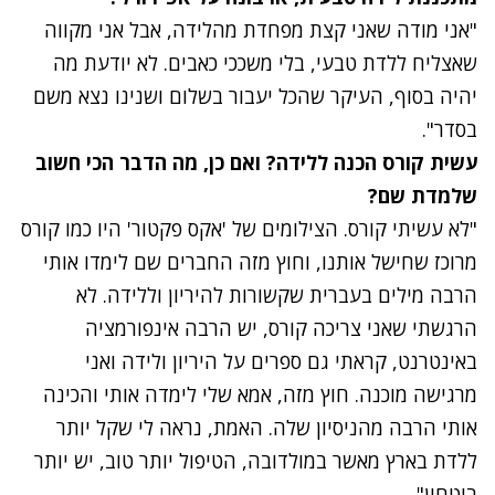
"אני מודה שאני קצת מפחדת מהלידה, אבל אני מקווה
שאצליח ללדת טבעי, בלי משככי כאבים. לא יודעת מה
יהיה בסוף, העיקר שהכל יעבור בשלום ושנינו נצא משם
בסדר".
עשית קורס הכנה ללידה? ואם כן, מה הדבר הכי חשוב
שלמדת שם?
"לא עשיתי קורס. הצילומים של 'אקס פקטור' היו כמו קורס
מרוכז שחישל אותנו, וחוץ מזה החברים שם לימדו אותי
הרבה מילים בעברית שקשורות להיריון וללידה. לא
הרגשתי שאני צריכה קורס, יש הרבה אינפורמציה
באינטרנט, קראתי גם ספרים על היריון ולידה ואני
מרגישה מוכנה. חוץ מזה, אמא שלי לימדה אותי והכינה
אותי הרבה מהניסיון שלה. האמת, נראה לי שקל יותר
ללדת בארץ מאשר במולדובה, הטיפול יותר טוב, יש יותר
ביטחון".