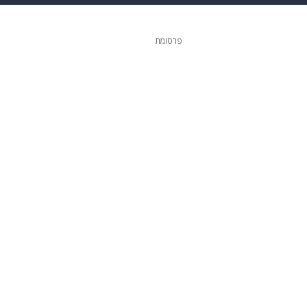
גיטל
גאווה
פרסומת