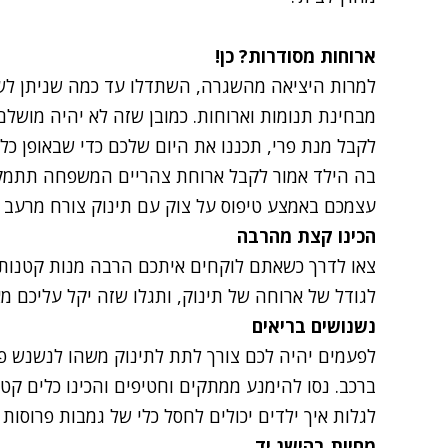
ארוחות מסודרות? כן!
למרות היציאה מהשגרה, השתדלו עד כמה שניתן לשמו
מבחינת תנומות וארוחות. כמובן שזה לא יהיה מושלם
לקבל מנת פרי, תכננו את היום שלכם כדי שבאופן כ
בה הילד אמור לקבל ארוחת צהריים המשפחה תתמקם
עצמכם באמצע טיפוס על צוק עם תינוק צורח מרעב
הכינו קצת מהרבה
צאו לדרך כשאתם לוקחים איתכם הרבה מנות קטנות. 
לגודל של ארוחה של תינוק, ותגלו שזה יקל עליכם מא
נשנושים בריאים
לפעמים יהיה לכם צורך לתת לתינוק משהו לנשנש פש
ברכב. נסו להימנע ממתקים וחטיפים והכינו כלים קטנ
לגלות איך ילדים יכולים לחסל כלי של גמבות פרוסות
מחיות בהישג יד