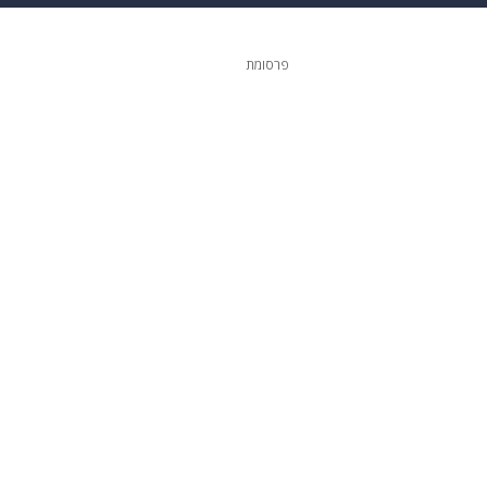
 הבית
אופנה
פרסומת