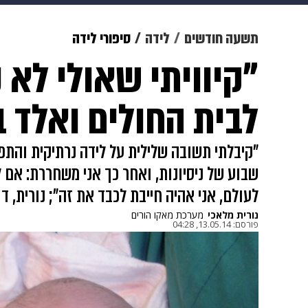
מוזיקה
תרבות
צבא וביטחון
תשעה חודשים
לידה
סיפורי לידה
"קיוויתי שאולי לא
דיגיטל
גאווה
ויוה
משפט
לבית החולים ואלד 
"קיבלתי תשובה שלילית על לידה נרתיקית והתפ
שבוע של ניסיונות, ואחר כך אני משחררת: אם ל
לעולם, אני אהיה חייבת לכבד את זה"; נורית, 
נורית מלאכי
מערכת מאקו הורים
פורסם:
13.05.14, 04:28