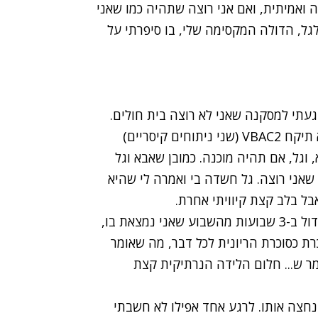
ה ואמיתית, ואם אני רוצה שתהיה כמו שאני
לגל, הדולה המקסימה שלי, בו סיפרתי על
געתי למסקנה שאני לא רוצה בית חולים.
בכלל לא רוצה. ומכיוון שהיה ברור לי שאף מיילדת לא תיקח VBAC2 (שני ניתוחים קיסריים)
 וגל, אם תהיה מוכנה. כמובן שאבא וגל
שאני רוצה. גל חשדה בי ואמרה לי שהיא
בל בלב קצת קיוויתי אחרת.
ואז הגיע שבוע 33, שבו גילו עודף מי שפיר ושאתה גדול ב-3 שבועות מהשבוע שאני נמצאת בו,
ת כסוכרת הריונית לכל דבר, מה שאומר
מר ש... חלום הלידה הנרתיקית קצת
נחצה אותו. לרגע אחד אפילו לא חשבתי