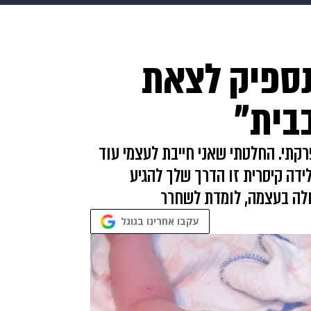
makoZ
בריאות
HIX
ספורט
כסף
הורים
עיצוב
 נספיק לצאת
תשעה חודשים
מתכונים
פרויקטים מיוחדים
בבית"
רקתי. החלטתי שאני חייבת לעצמי עוד
ידה קיסרית זו הדרך שלך להגיע
דולה בעצמה, לומדת לשחרר
עקבו אחרינו בגוגל