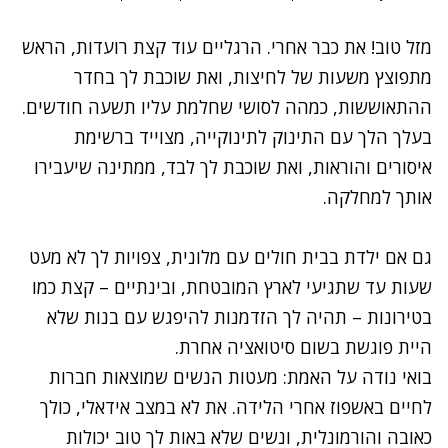
מזל טוב! את כבר אחרי. הרגליים עוד קצת רועדות, הראש
מתפוצץ משעות של לחיצות, ואת שוכבת לך בחדר
ההתאוששות, כמהה לסושי שחלמת עליו תשעה חודשים.
בעלך הלך עם התינוק לתינוקייה, מצוייד ברשימת
איסורים והוראות, ואת שוכבת לך לבד, ממתינה שיעבירו
אותך למחלקה.
גם אם ילדת ב
בית חולים
עם
מלונית
, צפויות לך לא מעט
שעות עד שתגיעי לארץ המובטחת, ובינתיים – קצת כמו
בטירונות – תהיה לך הזדמנות להיפגש עם בנות שלא
היית פוגשת בשום סיטואציה אחרת.
בואי נודה על האמת: מעטות הנשים שמוצאות חברות
לחיים באשפוז אחרי ה
לידה
. את לא במצב אידאלי, כולך
כאובה והורמונלית, ונשים שלא באות לך טוב יכולות