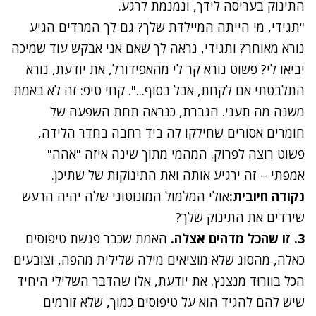
התינוק בעריסה לידך, ונמנמת לרגע.
"תגידי, מי הייתה המיילדת שלך? גם לך המרדים הגיע
נורא מאוחר? ותגידי, נראה לך שאם אני אבקש עוד שמיכה
יביאו לי? פשוט נורא קר לי מהאפידורל, את יודעת, נורא
התלבטתי אם לקחת, אבל בסוף...". קחי טיפ: זה לא באמת
משנה מה תעני. הגברת, כנראה תחת השפעה של
חומרים אסורים שחילקו לה ביד רחבה בחדר הלידה,
פשוט רוצה לפרוק. המהמי מתוך שינה איזה "אהה"
אמפתי – זה ירגיע אותה ואת התינוקות של שתיכן.
נקודה חיובית:
אולי המלמול המונוטוני שלה יהיה הרעש
שירדים את התינוק שלך?
3. זו שהכל מדהים אצלה.
האמת שכבר פגשת טיפוסים
כאלה, מהסוג שלא מוציאים מילה שלילית מהפה, וצובעים
הכל בוורוד מנצנץ. את יודעת, אלו שהדבר השלילי היחיד
שיש להם להגיד הוא על טיפוסים כמוך, שלא זורמים