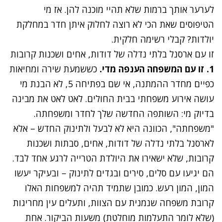
לערער אותך ברמות שלא תהיי מוכנה להן. אז מי
הטיפוסים שאת הכי לא רוצה לחלוק איתן חדר במחלקת
יולדות? קבלי רשימה חלקית.
זו עם ארסנל בלתי נדלה של דודות, אחים ושכנות קרובות
1. זו עם המשפחה הענפה מדי.
כששמעת שירה ומחיאות
כפיים מחדר ההמתנה, אי שם בפתיחה 5, לא הבנת מי
עושה אירוע משפחתי בבית החולים. לאט לאט את מבינה
בדיוק מי: השותפה החדשה שלך לחדר ומשפחתה.
"משפחתה", הכוונה היא לא לבעל ול
תינוק
החדש – אלא
לארסנל בלתי נדלה של דודות, אחים, סבתות ושכנות
קרובות, שלא ישאירו את היולדת הטרייה לרגע אחד לבד.
הם יגיעו עם סלים, סירים ובגדים לתינוק – ובעיקר יעשו
המון, המון רעש. כמובן שתמיד תהיה למשפחות האלו
קרובת משפחה שנמנית עם הצוות, ותעלים עין מחריגות
(שלא לומר התעלמות מוחלטת) משעות הביקור. אחת