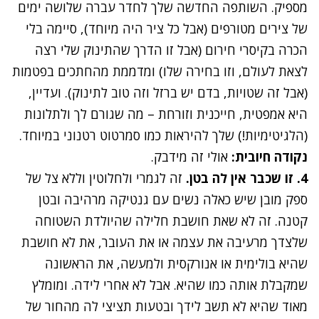
מספיק. השותפה החדשה שלך לחדר עברה שלושה ימים
של צירים מטורפים (אבל כל ציר היה מיוחד), סיימה בלי
הכרה ב
קיסרי חירום
(אבל זו הדרך שהתינוק שלי רצה
לצאת לעולם, וזו בחירה שלו) ומדממת מהחתכים בפטמות
(אבל זה שטויות, בדם יש ברזל וזה טוב לתינוק). ועדיין,
היא אמפטית, חייכנית וזורחת – מה שגורם לך ולתלונות
(הלגיטימיות!) שלך להיראות כמו סמרטוט רטנוני במיוחד.
נקודה חיובית:
אולי זה מידבק.
4.
זו שכבר אין לה בטן.
זה לגמרי ולחלוטין וללא צל של
ספק מובן שיש כאלה נשים עם גנטיקה מרהיבה ובטן
קטנה. זה לא שאת חושבת חלילה שהיולדת השטוחה
שלצדך מרעיבה את עצמה או את העובר, את לא חושבת
שהיא בולימית או אנורקסית ולמעשה, את הראשונה
שמקבלת אותה כמו שהיא. אבל לא אחרי לידה. ומומלץ
מאוד שהיא לא תשב לידך ובטעות תציצי לה מהחור של