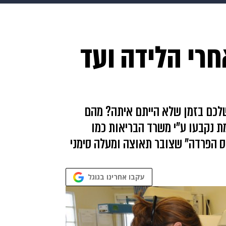
בריאות
HIX
ספורט
כסף
הורים
עיצוב הבית
א
חרי הלידה ועד
שים
מתכונים
פרויקטים מיוחדים
שלכם בזמן שלא הייתם איתה? מהם
 נקבעו ע"י משרד הבריאות כמו
ס הפרדה" שצובר תאוצה ומעלה סימני
עקבו אחרינו בגוגל