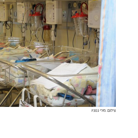
צילום: מירי גטניו