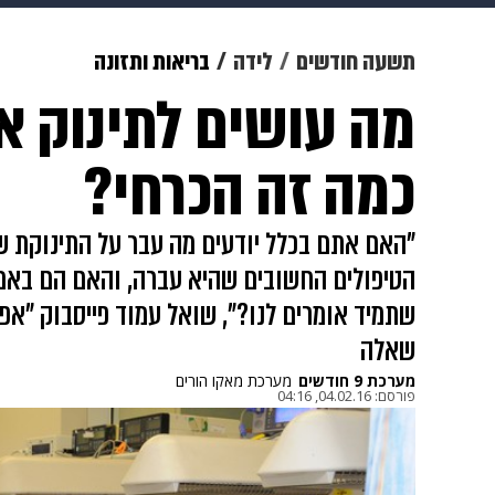
תרבות
צבא וביטחון
makoZ
תשעה חודשים
לידה
בריאות ותזונה
מה עושים לתינוק א
גאווה
ויוה
משפט
תשעה חוד
כמה זה הכרחי?
"האם אתם בכלל יודעים מה עבר על התינוקת 
הטיפולים החשובים שהיא עברה, והאם הם באמת
שתמיד אומרים לנו?", שואל עמוד פייסבוק "אפ
שאלה
מערכת 9 חודשים
מערכת מאקו הורים
פורסם:
04.02.16, 04:16