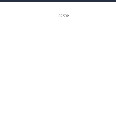
ופנה
דיגיטל
פרסומת