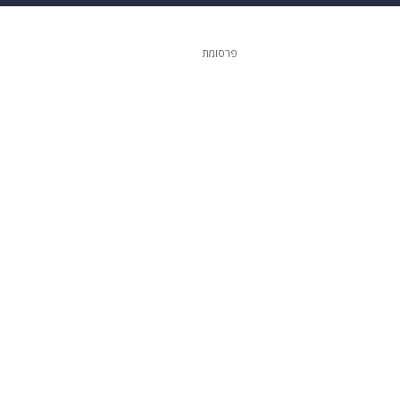
 הבית
אופנה
פרסומת