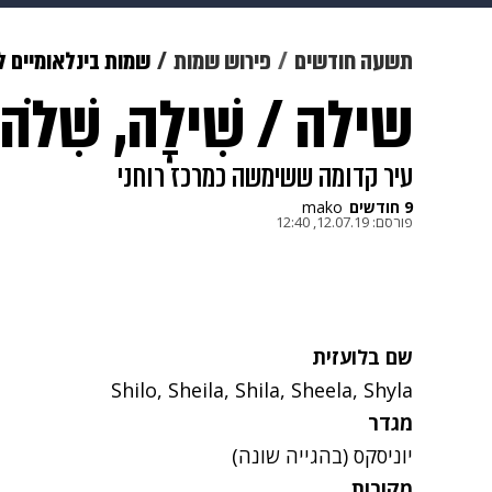
מוזיקה
תרבות
צבא וביטחון
תשעה חודשים
פירוש שמות
שמות בינלאומיים ל
שילה / שִׁילָה, שִׁלֹה
דיגיטל
גאווה
ויוה
משפט
עיר קדומה ששימשה כמרכז רוחני
9 חודשים
mako
פורסם:
12.07.19, 12:40
שם בלועזית
Shilo, Sheila, Shila, Sheela, Shyla
מגדר
יוניסקס (בהגייה שונה)
מקורות