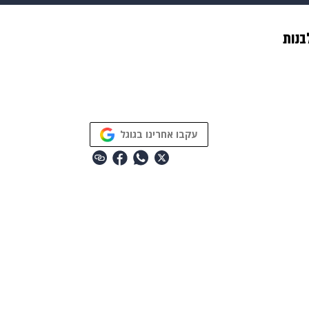
makoZ
בריאות
HIX
ספורט
כסף
הורים
עיצוב
בנות
תשעה חודשים
מתכונים
פרויקטים מיוחדים
עקבו אחרינו בגוגל