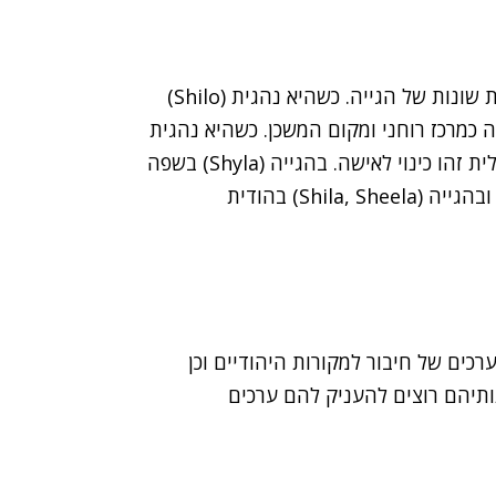
משמעות המילה שילה משתנה בשפות שונות ובצורות שונות של הגייה. כשהיא נהגית (Shilo)
כמרכז רוחני ומקום המשכן. כשהיא נהגית
Sheila) - משמעותה בשפה האירית גן עדן ובאוסטרלית זהו כינוי לאישה. בהגייה (Shyla) בשפה
ההודית משמעותה אלת ההרים במיתולוגיה ההודית ובהגייה (Shila, Sheela) בהודית
ים להעניק לו ערכים של חיבור למקורות היהודיים וכן
ותיהם רוצים להעניק להם ערכים