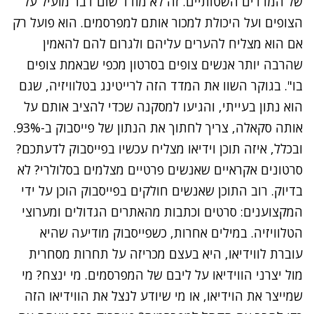
של המדדים השטותיים. זה לא מודד שום דבר מועיל על
הצופים ועל היכולת למכור אותם למפרסמים. הוא פועל רק
אם הוא מצליח להערים עליהם ולגרום להם להאמין
שהרבה יותר אנשים צופים בסרטון מכפי שבאמת צופים
בו". בגוקר השוו את המדד הזה לרייטינג בטלוויזיה, שגם
הוא נתון בעייתי, והגיעו למסקנה שכדי להציב אותם על
אותה סקאלה, צריך לחתוך את הנתון של פייסבוק ב-93%.
ובכלל, איזה תוכן וידיאו מצליח עכשיו בפייסבוק לדעתכם?
סרטונים אקראיים שאנשים פרטיים מצלמים בסלולרי? לא
בדיוק. רוב התוכן שאנשים חולקים בפייסבוק הוכן על ידי
המקצוענים: סרטים וכתבות מהאתרים הגדולים ומערוצי
הטלוויזיה. במילים אחרות, כשפייסבוק מודיעה שהיא
עוברת לווידיאו, היא בעצם מכריזה על תחרות מסחרית
מול יצרני הווידיאו על ליבם של המפרסמים. מי ינצח? מי
שמייצר את הוידיאו, או מי שיודע לנצל את הווידיאו הזה