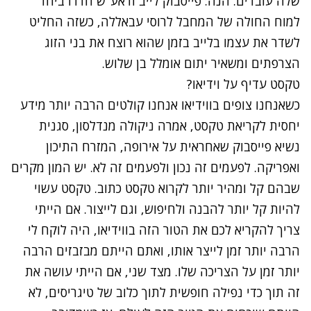
שלה עובדים. הנה: פייסבוק לייב ודאע"ש חדרו ביחד
למוח החולה של המחבל לרוסי עבאללה, כשזה החליט
לשדר את עצמו בלייב בזמן שהוא רוצח את בני הזוג
הצרפתים ומשאיר יתום אומלל בן שלוש.
טקסט עדיף על וידיאו?
כשאנחנו צופים בווידיאו אנחנו קולטים הרבה יותר מידע
יחסית לקריאת טקסט, אמרה ניקולה מנדלסון, סגנית
נשיא פייסבוק שאחראית על אירופה, המזרח התיכון
ואפריקה. לפעמים זה נכון ולפעמים זה לא. יש המון מקרים
שבהם קל ומהיר יותר לקרוא טקסט כתוב. טקסט עשוי
להיות קל יותר להבנה ולחיפוש, וגם לייצור. אם הייתי
צריך להקריא לכם את הטור הזה בווידיאו, היה לוקח לי
הרבה יותר זמן לייצר אותו, ואתם הייתם מבזבזים הרבה
יותר זמן על הצריכה שלו. מצד שני, אם הייתי עושה את
זה תוך כדי נפילה חופשית לתוך כלוב של טיגריסים, לא