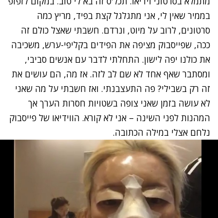
מתמלא בסרטוני וידיאו. תכל'ס זה בא לי טוב. במקום לזפזפ
בממיר שאין לי, אני מתגלגל קצת בפיד, מריץ כמה
סרטונים, לרוב על מיוט, ונרדם. חשבתי שאצל כולם זה
ככה, שפייסבוק מציפה את הפידים בקליפי-ערש, משכיבה
את כולנו יפה לישון. התחלתי לדבר עם אנשים סביבי,
ומסתבר שאף אחד לא שם לב לזה. אז מה, הם עושים את
זה רק בשבילי? פה התעצבנתי. ואז חשבתי על מה שאני
לא עושה בזמן שאני צופה בשטויות חסרות הערך אך
המהנות לפני השינה – אני לא קורא. הווידיאו של פייסבוק
נלחם אצלי במילה הכתובה.