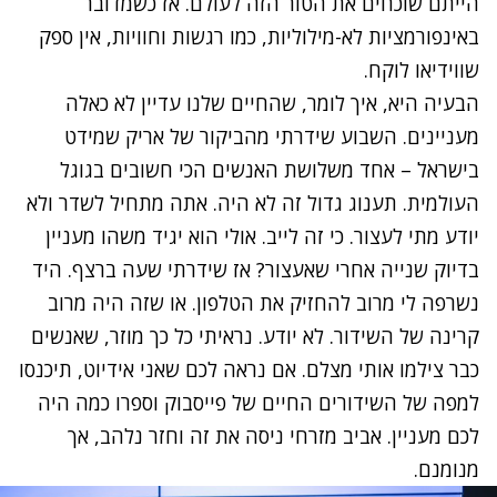
הייתם שוכחים את הטור הזה לעולם. אז כשמדובר
באינפורמציות לא-מילוליות, כמו רגשות וחוויות, אין ספק
שווידיאו לוקח.
הבעיה היא, איך לומר, שהחיים שלנו עדיין לא כאלה
מעניינים. השבוע
שידרתי מהביקור של אריק שמידט
בישראל – אחד משלושת האנשים הכי חשובים בגוגל
העולמית. תענוג גדול זה לא היה. אתה מתחיל לשדר ולא
יודע מתי לעצור. כי זה לייב. אולי הוא יגיד משהו מעניין
בדיוק שנייה אחרי שאעצור? אז שידרתי שעה ברצף. היד
נשרפה לי מרוב להחזיק את הטלפון. או שזה היה מרוב
קרינה של השידור. לא יודע. נראיתי כל כך מוזר, שאנשים
כבר צילמו אותי מצלם. אם נראה לכם שאני אידיוט, תיכנסו
למפה של השידורים החיים
של פייסבוק וספרו כמה היה
לכם מעניין. אביב מזרחי ניסה את זה
וחזר נלהב, אך
מנומנם
.