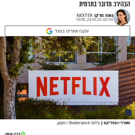
הבהירו: מדובר בתרמית
נאוה מרקו
NEXTER
פורסם:
24.03.20, 10:08
עקבו אחרינו בגוגל
משרדי נטפליקס
|
צילום: jejim / Shutterstock.
דברו איתנו