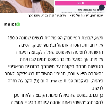
יאנה רומן, השעיה של סשא
|
צילום: שלי זבלקובסקי, צילום מסך
דברו איתנו
סשא, קבוצת הפייסבוק הפופולרית לנשים שמונה כ-130
אלף חברות, הוסרה אתמול (ב') מפייסבוק. הסיבה
הרשמית לחסימה היא פוסט שעלה לקבוצה ומעודד
אלימות, אך בפועל מדובר בפוסט תמים שבו אחת
הגולשות מתחה ביקורת על משתתף בתוכנית הריאליטי
"האהבה היא עיוורת, חביבי" המשודרת בנטפליקס. לאחר
כיממה, ובעקבות פניית mako, היום (ג')
הקבוצה חזרה
לרשת
.
כך נכתב בפוסט שהביא לחסימת הקבוצה ולאחר מכן
להסרתה: "מישהי ראתה אהבה עיוורת חביבי? אמאלה