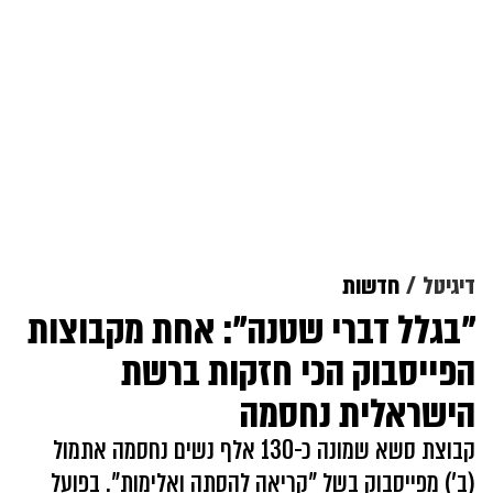
דיגיטל
חדשות
"בגלל דברי שטנה": אחת מקבוצות
הפייסבוק הכי חזקות ברשת
הישראלית נחסמה
קבוצת סשא שמונה כ-130 אלף נשים נחסמה אתמול
(ב') מפייסבוק בשל "קריאה להסתה ואלימות". בפועל