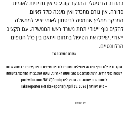
במרחב הדיגיטלי. המבקר קובע כי אין מדיניות לאומית
סדורה, אין גורם מתכלל ואין מענה כולל לאיום
.
המבקר ממליץ שהמטה לביטחון לאומי יציע לממשלה
להקים גוף ייעודי תחת משרד ראש הממשלה, עם תקציב
ייעודי, שירכז את הטיפול בתחום ויתאם בין כלל הגופים
הרלוונטיים
.
אזהרת התערבות זרה
מחקר חדש שלנו חושף רשת של פרופילים המתחזים לחרדים ומפיצים תכנים קיצוניים - במטרה לגרום
לשנאה כלפי חרדים. הרשת פועלת ב-X בחצי השנה האחרונה, ועושה זאת בצורה מתוחכמת בהשוואה
לרשתות זרות אחרות. הנה מה שגילינו
pic.twitter.com/lW1VQDrmdq
— פייק ריפורטר | FakeReporter (@FakeReporter)
April 13, 2026
פרסומת