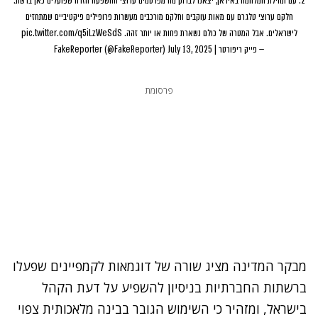
2. עם תחילת המלחמה באיראן, יצאנו לבדוק מה מפרסמים ערוצי ההשפעה הזרה שפועלים כאן ברשת.
חלקם ערוצי טלגרם עם מאות עוקבים וחלקם מורכבים מעשרות פרופילים פיקטיביים שמתחזים
לישראלים. אבל המטרה של כולם נשארת פחות או יותר זהה.
pic.twitter.com/q5iLzWeSdS
— פייק ריפורטר | FakeReporter (@FakeReporter)
July 13, 2025
פרסומת
מבקר המדינה מציג שורה של דוגמאות לקמפיינים שפעלו
ברשתות החברתיות בניסיון להשפיע על דעת הקהל
בישראל, ומזהיר כי השימוש הגובר בבינה מלאכותית צפוי