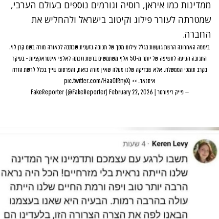
ממדינות כמו איראן, רוסיה וגורמים נוספים בעולם הערבי,
שמטרתה לעורר פילוג וקיטוב בישראל ולהחליש את
החברה
.
ביממה האחרונה הרשת גועשת בגלל צילום מסך של תגובה גזענית שכתבה לכאורה מורה בשם קרן לוי.
התגובה הגיעה לחשיפה של יותר מ-50 אלף משתמשים ברשת וזכתה לאלפי אינטראקציות - בעיקר
בקרב תומכי הממשלה. אלא שבדיקה שלנו מעלה שאין מורה כזאת, והפרסום שייך בכלל לרשת הזרה
איסנאד. >>
pic.twitter.com/Haa0fRnyXj
— פייק ריפורטר | FakeReporter (@FakeReporter)
February 22, 2026