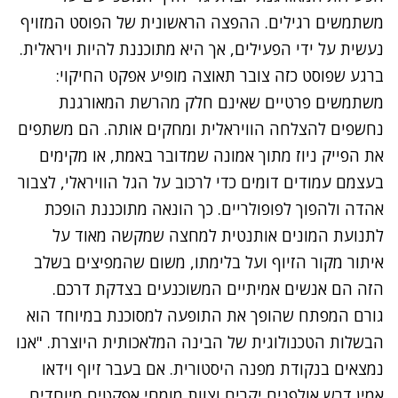
משתמשים רגילים. ההפצה הראשונית של הפוסט המזויף
נעשית על ידי הפעילים, אך היא מתוכננת להיות ויראלית.
ברגע שפוסט כזה צובר תאוצה מופיע אפקט החיקוי:
משתמשים פרטיים שאינם חלק מהרשת המאורגנת
נחשפים להצלחה הוויראלית ומחקים אותה. הם משתפים
את הפייק ניוז מתוך אמונה שמדובר באמת, או מקימים
בעצמם עמודים דומים כדי לרכוב על הגל הוויראלי, לצבור
אהדה ולהפוך לפופולריים. כך הונאה מתוכננת הופכת
לתנועת המונים אותנטית למחצה שמקשה מאוד על
איתור מקור הזיוף ועל בלימתו, משום שהמפיצים בשלב
הזה הם אנשים אמיתיים המשוכנעים בצדקת דרכם.
גורם המפתח שהופך את התופעה למסוכנת במיוחד הוא
הבשלות הטכנולוגית של הבינה המלאכותית היוצרת. "אנו
נמצאים בנקודת מפנה היסטורית. אם בעבר זיוף וידאו
אמין דרש אולפנים יקרים וצוות מומחי אפקטים מיוחדים,