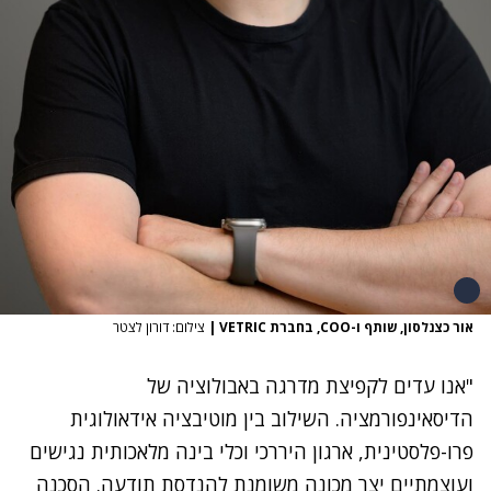
אור כצנלסון, שותף ו-COO, בחברת VETRIC
|
צילום: דורון לצטר
"אנו עדים לקפיצת מדרגה באבולוציה של
הדיסאינפורמציה. השילוב בין מוטיבציה אידאולוגית
פרו-פלסטינית, ארגון היררכי וכלי בינה מלאכותית נגישים
ועוצמתיים יצר מכונה משומנת להנדסת תודעה. הסכנה