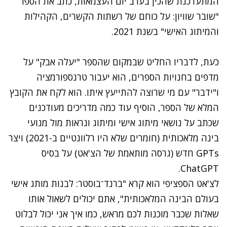
המתעדכנת שהכין בערב יום העצמאות
, כתב את הספר
"שובר שוויון: על כוחם של רשתות הקשרים, הקהילות
והמיתוג האישי" בשנת 2021.
כעת, לדבריו החליט שבמקום שהספר "יעלה אבק" על
מדפים בחנויות הספרים, הוא יעבור טרנספורמציה
ו"ידבר" עם מי שרוצה להתייעץ איתו
. הוא לקח את הקובץ
המלא של הספר, הוסיף עוד כמה מדריכים מעודכנים
שכתב על נושאי מיתוג אישי ומיתוג ונראות מול מנועי
בינה מלאכותית (חומרים שלא היו רלוונטיים ב-2021) ויצר
GPTs
חדש (גרסה מותאמת של הצ'אט) על בסיס
.
ChatGPT
לצ'אט הספציפי הוא קרא "
ברנד־בוסטר: לבנות מותג אישי
בעולם הבינה המלאכותית", אתם יכולים לשאול אותו
שאלות שכבר מוכנות לכם מראש, כמו איך אני יכול לבלוט