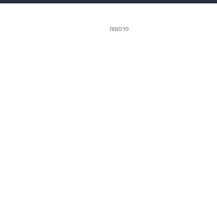
 הבית
אופנה
פרסומת