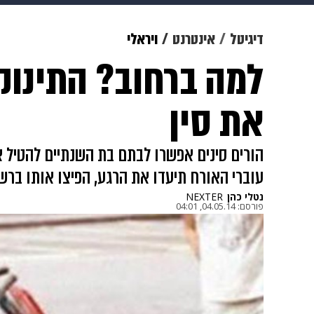
מוזיקה
תרבות
צבא וביטחון
דיגיטל
אינטרנט
ויראלי
למה ברחוב? התינו
דיגיטל
גאווה
ויוה
משפט
את סין
הורים סינים אפשרו לבתם בת השנתיים להטיל את
עוברי האורח תיעדו את הרגע, הפיצו אותו בר
נטלי כהן
NEXTER
פורסם:
04.05.14, 04:01