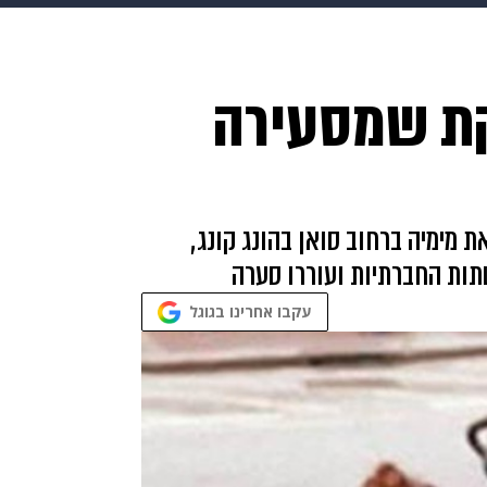
makoZ
בריאות
HIX
ספורט
כסף
הורים
עיצוב
קת שמסעירה
תשעה חודשים
מתכונים
פרויקטים מיוחדים
 מימיה ברחוב סואן בהונג קונג,
שתות החברתיות ועוררו סערה
עקבו אחרינו בגוגל