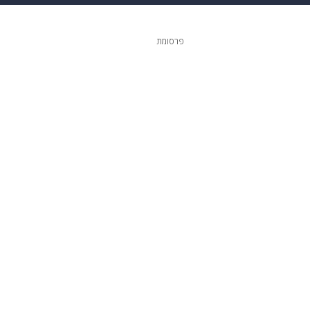
 הבית
אופנה
פרסומת