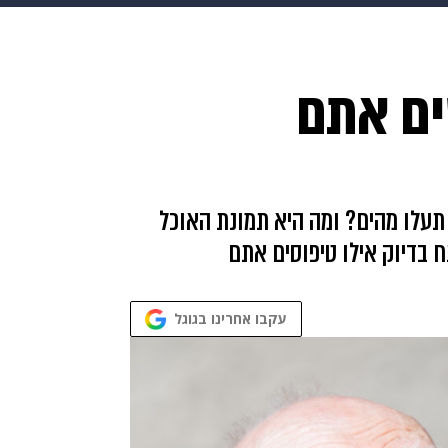
makoZ
בריאות
HIX
ספורט
כסף
הורים
עיצוב
ים אתם
תשעה חודשים
מתכונים
פרויקטים מיוחדים
תעלו מהים? ומה היא תמונת האוכל
ו נפענח בדיוק אילו טיפוסים אתם
עקבו אחרינו בגוגל