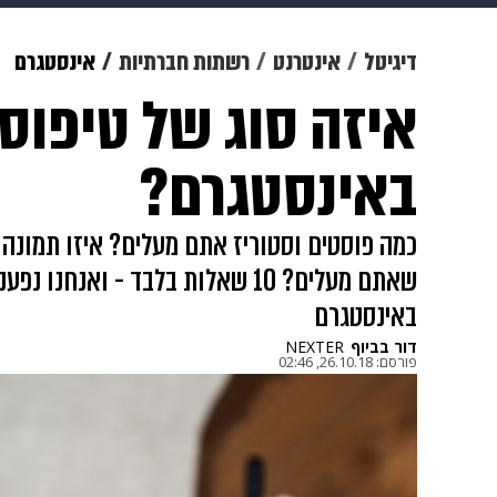
מוזיקה
תרבות
צבא וביטחון
דיגיטל
אינטרנט
רשתות חברתיות
אינסטגרם
איזה סוג של טיפוס
דיגיטל
גאווה
ויוה
משפט
באינסטגרם?
כמה פוסטים וסטוריז אתם מעלים? איזו תמונה 
שאתם מעלים? 10 שאלות בלבד - ואנחנ
באינסטגרם
דור בביוף
NEXTER
פורסם:
26.10.18, 02:46