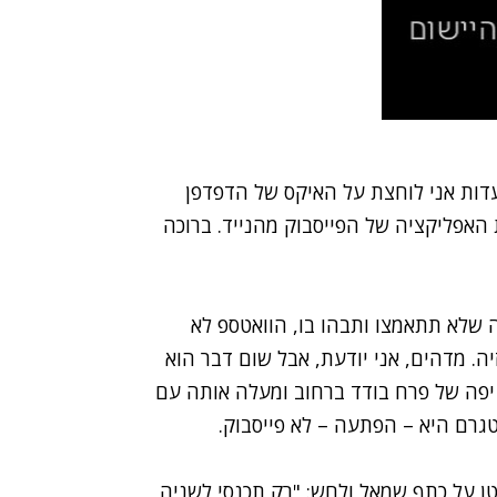
ועדות אני לוחצת על האיקס של הדפדפן
 האפליקציה של הפייסבוק מהנייד. ברוכה
 שלא תתאמצו ותבהו בו, הוואטספ לא
mak. כנ"ל לגבי הטלוויזיה. מדהים, אני יודעת, אבל שום דבר הוא
 יפה של פרח בודד ברחוב ומעלה אותה עם
טגרם היא – הפתעה – לא פייסבוק.
שטן קטן על כתף שמאל ולחש: "רק תכנסי לשניה,