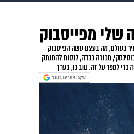
makoZ
בריאות
HIX
ספורט
כסף
הורים
עיצוב
לה שלי מפייסבוק
תשעה חודשים
מתכונים
פרויקטים מיוחדים
ר בעולם, מה בעצם עשה הפייסבוק
וטינסקי, מכורה כבדה, לנסות להתנתק
די לספר על זה. טוב נו, בערך
עקבו אחרינו בגוגל