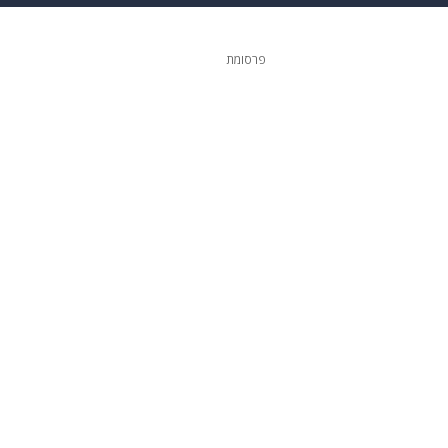
 הבית
אופנה
פרסומת