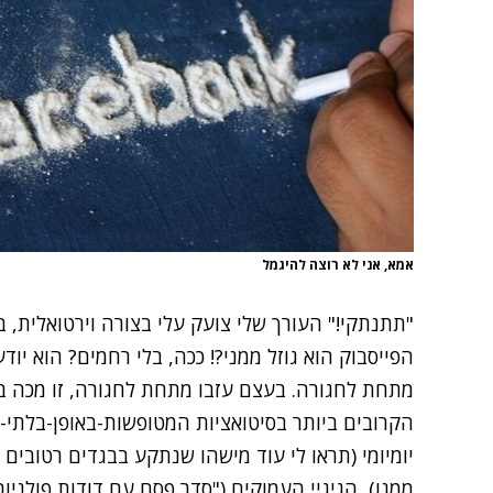
אמא, אני לא רוצה להיגמל
"תתנתקי!" העורך שלי צועק עלי בצורה וירטואלית, ב
הפייסבוק הוא גוזל ממני?! ככה, בלי רחמים? הוא יוד
הקרובים ביותר בסיטואציות המטופשות-באופן-בלתי-
יומיומי (תראו לי עוד מישהו שנתקע בבגדים רטובים
ממנו), הגיגיי העמוקים ("סדר פסח עם דודות פולניות