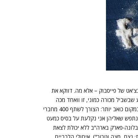
צ'אט של פייסבוק – אלא מה. דווקא את
ע שבשביל מכורה כמוני, זו וואחד מכה
מתחת לחגורה. בעצם עזבו מתחת לחגורה, זו מכה במקום כואב יותר: הצורך לשתף 400 מחברי
נתפש שאליהן אני נקלעת על בסיס כמעט
 בלונה-פארק בארה"ב ללא יכולת לצאת
: נצח, מצה וטרור"), איחולי הלבביים