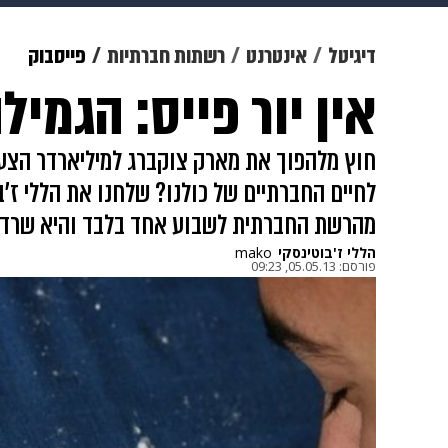
מוזיקה
תרבות
צבא וביטחון
דיגיטל
אינטרנט
רשתות חברתיות
פייסבוק
אין יור פייס: הגמי
דיגיטל
גאווה
ויוה
משפט
חוץ מלהפוך את מארק צוקברג למיליארדר הצעי
לחיים החברתיים של כולנו? שלחנו את הללי ז'ב
מהרשת החברתית לשבוע אחד בלבד והיא שרדה כ
הללי ז'בוטינסקי
mako
פורסם:
05.05.13, 09:23