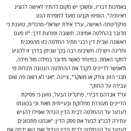
באמינות דבריו, ומשכך יש מקום להתיר לאישה להציג
ראיותיה", הוסיפו וקבעו מועד למסירת הגט.
פרקליטתה האישה, עו"ד אילת ישראלי-מרגלית, טוענת כי
מדובר בהחלטה אמיצה, חשובה ופורצת דרך: "זו פעם
ראשונה שבית דין רבני מתיר החלטה כזו מהפכנית
וחריגה ויש לה חשיבות רבה בכך שניתן בדרך זו להגיע
לחקר האמת, במיוחד כאשר מדובר במילה מול מילה,
ולאפשר לדיינים לקבל את ההחלטה הנכונה ולגלות מי
מבני הזוג צודק או משקר", ציינה. "אני לא רואה פה שום
עבירה על החוק".
עו"ד אברהם דבירי, פרקליט הבעל, טוען כי פסיקת
הדיינים מעוררת מחלוקת ובעייתית מאוד וכי בכוונתו
לערער על ההחלטה לבית הדין הגדול ואפילו להגיש
עתירה לבג"צ לבעל את פסק הדין: "אנחנו מתכוונים
לערער על ההחלטה לבית הדין הגדול ואם הוא ידחה את