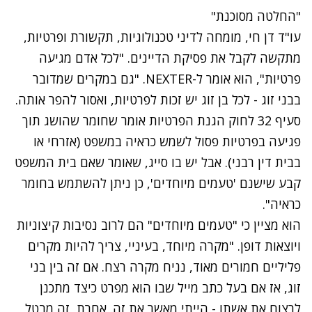
"החלטה מסוכנת"
עו"ד דן חי, מומחה לדיני טכנולוגיות, תקשורת ופרטיות,
מתקשה לקבל את פסיקת הדיינים. "לכל אדם מגיעה
פרטיות", הוא אומר ל-NEXTER. "גם במקרים שמדובר
בבני זוג - לכל בן זוג יש זכות לפרטיות, ואסור להפר אותה.
סעיף 32 לחוק הגנת הפרטיות אומר שחומר שהושג תוך
פגיעה בפרטיות פסול לשמש כראיה במשפט (אזרחי או
בבית דין רבני). אבל יש בו סייג, שאומר שאם בית המשפט
קבע שישנם 'טעמים מיוחדים', כן ניתן להשתמש בחומר
כראיה".
הוא מציין כי "טעמים מיוחדים" הם לרוב נסיבות קיצוניות
ויוצאות דופן. "מקרה מיוחד, בעיניי, צריך להיות מקרים
פליליים חמורים מאוד, נניח מקרה רצח. אם זה בין בני
זוג, אז אם בעל כתב מייל שבו הוא מפרט כיצד מתכנן
לרצוח את אשתו - הייתי מאשר את זה. אחרת, זה מבטל