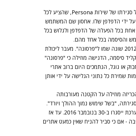
ראיין קלי, מתכנת בכיר במוזילה, על סגירתו של שירות Persona, שהציע לכל
על ידי הדפדפן שלו. אחסון שם המשתמש
חת בכל הפעלה של הדפדפן ולגלוש בכל
מש והסיסמה בכל אחד מהם.
הפרויקט הושק ב-2011 תחת השם BrowserID וב-2012 שונה שמו ל"פרסונה". מעבר ליכולת
יד סיסמה, הדגישה מוזילה כי "פרסונה"
ק או גוגל, הנתמכים היום ברוב אתרי
ת שמירת כל נתוני הגלישה על ידי אותן
יוזמה לא הצליחה להתרומם, ואחרי שב-2014 הכריזה מוזילה על הקטנה מעורבותה
רתה, "בשל שימוש נמוך ההולך ויורד".
אתר פרסונה והיכולת להיכנס לאתרים באמצעות המערכת ייסגרו ב-30 בנובמבר 2016. עד אז
 - אם כי סביר להניח שאין כמעט אתרים