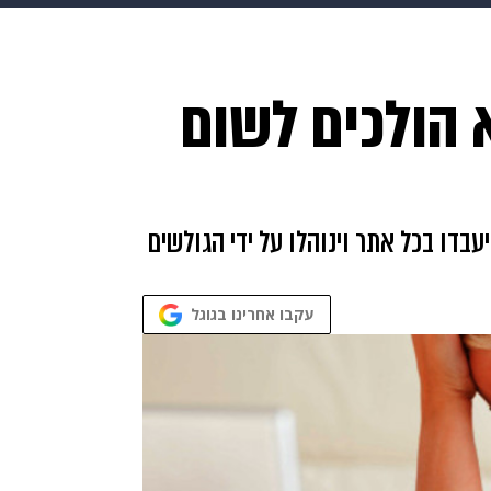
makoZ
בריאות
HIX
ספורט
כסף
הורים
עיצוב
הולכים לשום
תשעה חודשים
מתכונים
פרויקטים מיוחדים
דו בכל אתר וינוהלו על ידי הגולשים
עקבו אחרינו בגוגל