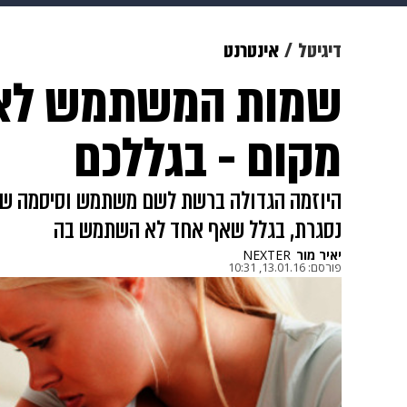
מוזיקה
תרבות
צבא וביטחון
דיגיטל
אינטרנט
שמות המשתמש לא 
דיגיטל
גאווה
ויוה
משפט
מקום - בגללכם
היוזמה הגדולה ברשת לשם משתמש וסיסמה שיעב
נסגרת, בגלל שאף אחד לא השתמש בה
יאיר מור
NEXTER
פורסם:
13.01.16, 10:31