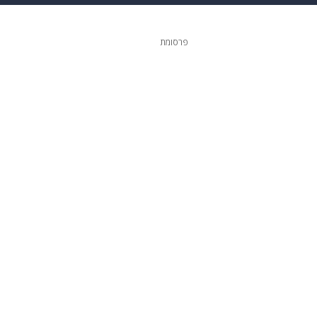
 הבית
אופנה
פרסומת