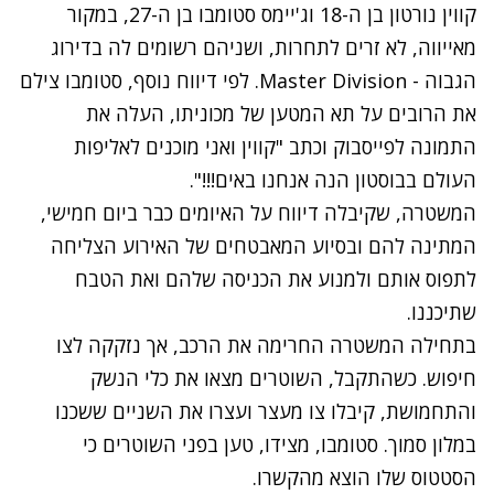
קווין נורטון בן ה-18 וג'יימס סטומבו בן ה-27, במקור
מאייווה, לא זרים לתחרות, ושניהם רשומים לה בדירוג
הגבוה - Master Division. לפי דיווח נוסף, סטומבו צילם
את הרובים על תא המטען של מכוניתו, העלה את
התמונה לפייסבוק וכתב "קווין ואני מוכנים לאליפות
העולם בבוסטון הנה אנחנו באים!!!".
המשטרה, שקיבלה דיווח על האיומים כבר ביום חמישי,
המתינה להם ובסיוע המאבטחים של האירוע הצליחה
לתפוס אותם ולמנוע את הכניסה שלהם ואת הטבח
שתיכננו.
בתחילה המשטרה החרימה את הרכב, אך נזקקה לצו
חיפוש. כשהתקבל, השוטרים מצאו את כלי הנשק
והתחמושת, קיבלו צו מעצר ועצרו את השניים ששכנו
במלון סמוך. סטומבו, מצידו, טען בפני השוטרים כי
הסטטוס שלו הוצא מהקשרו.