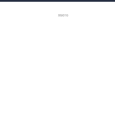
ופנה
דיגיטל
פרסומת