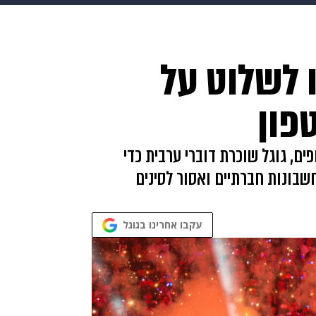
בריאות
HIX
ספורט
כסף
הורים
עיצוב הבית
א
 לשלוט על
שים
מתכונים
פרויקטים מיוחדים
פון
פים, גוגל שוכרת דוברי ערבית כדי
בונות חברתיים ואסור לסינים
עקבו אחרינו בגוגל