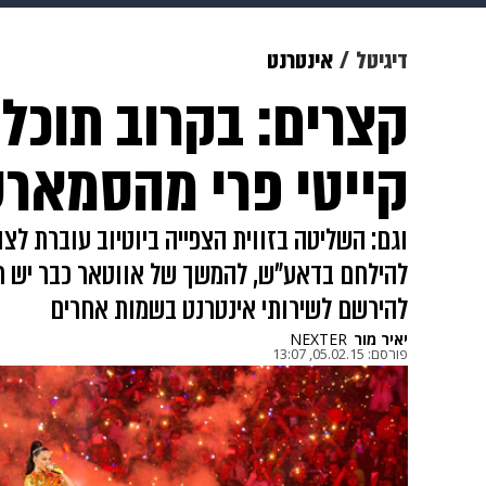
תרבות
צבא וביטחון
makoZ
דיגיטל
אינטרנט
קצרים: בקרוב תוכלו
גאווה
ויוה
משפט
תשעה חוד
קייטי פרי מהסמארט
וגם: השליטה בזווית הצפייה ביוטיוב עוברת לצו
להילחם בדאע"ש, להמשך של אווטאר כבר יש חש
להירשם לשירותי אינטרנט בשמות אחרים
יאיר מור
NEXTER
פורסם:
05.02.15, 13:07