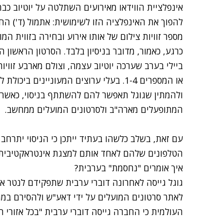
אינפלציית הווידאו מאירועים השתלטה על יוטיוב כ
להפוך את האינפלציה הזו לשימושית: אתמול (ד') הח
מספר זוויות צילום של אותו אירוע ובחירה בזווית המ
כרגע, כאמור, מדובר בניסיון בלבד.
הסרטון הראשון 
ביילי בערב שערכה יוטיוב עצמה, וצולם מארבע זוויו
או המספרים 1-4. בעלי ערוצים המעוניינים 
ולהמתין שגוגל תאפשר להם להשתתף בניסוי, כאשר כ
המתופעלים מארה"ב ולסרטונים המועלים ממחשב.
עם זאת, בשלב כלשהו בעתיד ייתכן כי הניסוי יתרחב
הטלפונים שלהם לאחד אותם למצגת אינטראקטיבית שה
איך אומרים "נחסמת" בערבית?
גוגל גייסה לאחרונה דוברי ערבית שתפקידם לנטר את 
לאתר סרטונים המועלים על ידי דאע"ש ולהסירם במ
העולמית כי החברה גייסה דוברי ערבית "בכל אזורי ה