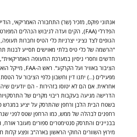
אנתוני פוקס, מזכיר (שר) התחבורה האמריקאי, הוד
הפדרלי (FAA), הקים ועדה לגיבוש הנהלים המ
הגופים לצד נציגי יצרניות כלי הטיס וחברות תעופה, ובסך הכל ב
"הרשמה של כלי טיס בלתי מאוישים תסייע לבנות ת
חדשים וחסרי ניסיון במערכת התעופה האמריקאית", א
הציבור באוויר ועל ה
מפעילים (...) יתנו דין וחשבון כלפי הציבור על הט
אחראית. אם הם לא יטוסו בזהירות - הם יודעים שיהיו
הדרישה מגיעה בעקבות ריבוי מקרים של התרסקויות
בשטח הבית הלבן
ו
רחפן שהתרסק על יציע במגרש 
רחפנים לבהלה של ממש, כמו הרחפן שטס לפני שנת
בבניינים והתרסק סנטימטרים ספורים מעובר אורח
, 
מירוץ השוורים החוקי הראשון בארה"ב
ופצע קלות ח