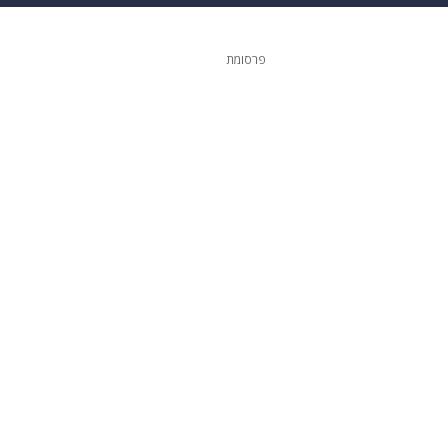
גיטל
גאווה
פרסומת