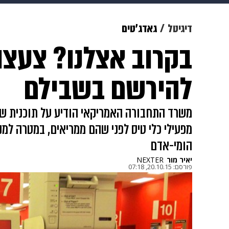
צבא וביטחון
makoZ
בריאות
דיגיטל
גאדג'טים
בקרוב אצלנו? צעצו
ויוה
משפט
תשעה חודשים
מ
להירשם בשבילם
משרד התחבורה האמריקאי הודיע על תוכנית שת
מפעילי כלי טיס לפני שהם ממריאים, במטרה ל
הומי-אדם
יאיר מור
NEXTER
פורסם:
20.10.15, 07:18