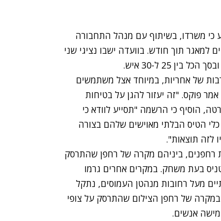
יע כי משרדו, בשיתוף עם מנהל התחבורה
פורטים למאגר תוך חודש. בוועדה ישבו נציגי שני
ין 25 ל-30 איש.
רבות של אחריות, במיוחד אצל משתמשים
מר פוקס. "זה יעזור להגן על בטיחות
קרקע". ראש ה-FAA, מייקל הוארטה, הוסיף כי הרשמה "תסייע לוודא כי
סת כלי הטיס הבלתי מאוישים שלהם בצורה
 לזה תוצאות".
 רחפנים, ביניהם מקרה של
רחפן שהתרסק
טניס בעת משחק
. במקרים אחרים גרמו
יים מעל רחובות מנהטן העמוסים,
נתקל
ובמקרה של רחפן הצילום
שהתרסק על צופי
מישה אנשים.