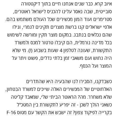
איוב קרא. כבר שנים אנחנו חיים בתוך דיקטטורה
סובייטית, שבה נאסר עלינו להכניס לישראל ראוטרים,
סטרימרים ועוד המון מכשירים שכל העולם משתמש בהם.
אלפי ישראלים קנו ברשת מוצרים תקינים לגמרי, וגילו
שהם נכלאים בנתבג. במקום מוצר תקין ומורשה לשימוש
בכל מדינה נורמלית, הם קיבלו טרטור למכס ולמשרד
התקשורת, שעונה לטלפון 4 שעות בשבוע (!). מי שלא
היה נחוש ועם משאבי זמן בלתי נדלים, פשוט ויתר על
המוצר ועל הכסף.
כשבדקנו, הסבירו לנו שהבעיה היא שהתדרים
האלחוטיים של המכשירים האלה שייכים למשרד הבטחון,
שלא משחרר. מה? הראוטר הביתי שלי, שמאבד קליטה
כשאני הולך לשכן - זה יפריע לתקשורת בין המטכ"ל
בקרייה לפיקוד צפון? זה ישבש את הקשר עם מטוס F-16