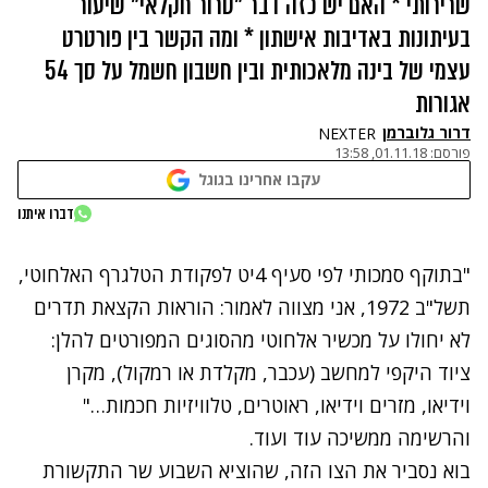
שרירותי * האם יש כזה דבר "טרור חקלאי" שיעור
בעיתונות באדיבות אישתון * ומה הקשר בין פורטרט
עצמי של בינה מלאכותית ובין חשבון חשמל על סך 54
אגורות
דרור גלוברמן
NEXTER
פורסם:
01.11.18, 13:58
עקבו אחרינו בגוגל
נתקלנו בבעיה
דברו איתנו
נסה שוב
"בתוקף סמכותי לפי סעיף 4יט לפקודת הטלגרף האלחוטי,
תשל"ב 1972, אני מצווה לאמור: הוראות הקצאת תדרים
לא יחולו על מכשיר אלחוטי מהסוגים המפורטים להלן:
ציוד היקפי למחשב (עכבר, מקלדת או רמקול), מקרן
וידיאו, מזרים וידיאו, ראוטרים, טלוויזיות חכמות…"
והרשימה ממשיכה עוד ועוד.
בוא נסביר את הצו הזה, שהוציא השבוע שר התקשורת