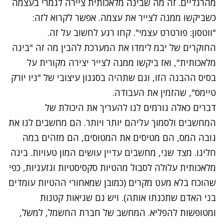
מהרגליים. זה מה שבינה מלאכותית ציירה לגמרי בעצמה
כשביקשו ממנה לצייר את עצמה. אפשר לקרוא לזה:
"ווטסון: פורטרט עצמי". קחו רגע לחשוב על זה.
החוקרים של יבמ לימדו את המערכת להבין מה זה "בינה
מלאכותית", ואז ביקשו ממנה לצייר יצירה מקורית על
בסיס ההבנה הזו, וגם שתהיה בסגנון עיצובי של "ניו יורק
טיימס", שהזמין את העבודה.
דברים כאלה גורמים לנו להעריך את היכולת של
המחשבים ולסמוך עליהם יותר ויותר. הם מחשבים לנו את
גובה המס, הם מטיסים את המטוסים, הם מזהים במה
חלינו. מצד שני, מחשבים עדיין עושים המון טעויות. בינה
מלאכותית עלולה לסבול מהטיות סקסיסטיות וגזעניות, כפי
שהוכח בלא מעט מקרים (כמובן שמאחורי ההטיות עומדים
בני האדם שתכנתו אותה). ויש גם שגיאות קטנות
ומטופשות להפליא. המחשב של חברת החשמל, למשל,