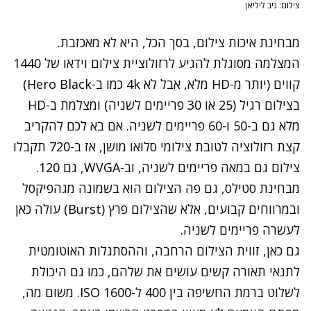
צילום: ניב ליליאן
מבחינת איכות צילום, בסך הכל, היא לא מאכזבת.
המצלמה מסוגלת להגיע לרזולוציית צילום וידאו של 1440
קווים (יותר מ-HD מלא, אבל לא 4k כמו ב-Hero Black)
בצילום רגיל (25 או 30 פריימים לשניה) ומצלמת ב-HD
מלא גם ב-50 ו-60 פריימים לשניה. אם בא לכם להקריב
קצת רזולוציה לטובת צילומי סלואו מושן, אז ב-720 תקבלו
צילום גם במאה פריימים לשניה, וב-WVGA, גם 120.
מבחינת סטילס, גם פה הצילום הוא בשמונה מגהפיקסל
ובמרווחים קבועים, אלא שהצילום פרץ (Burst) עולה כאן
לעשרה פריימים לשניה.
גם כאן, זווית הצילום הרחבה, וההסתגלות האוטומטית
לתנאי תאורה קשים עושים את שלהם, כמו גם היכולת
לשלוט ברמת החשיפה בין 400 ל-1600 ISO. משום מה,