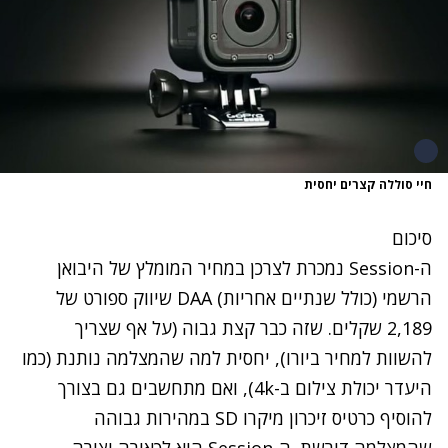
חיי סוללה קצרים יחסית
סיכום
ה-Session נמכרת לצרכן במחיר המומלץ של היבואן
הרשמי (כולל שנתיים אחריות) DAA שיווק ספורט של
2,189 שקלים. שזה כבר קצת גבוה (על אף שצריך
להשוות למחיר ביורו), יחסית למה שהמצלמה נותנת (כמו
היעדר יכולת צילום ב-4k), ואם מתחשבים גם בצורך
להוסיף כרטיס זיכרון מיקרו SD במהירות גבוהה
שהמצלמה דורשת. ה-Session היא לכאורה יצירה