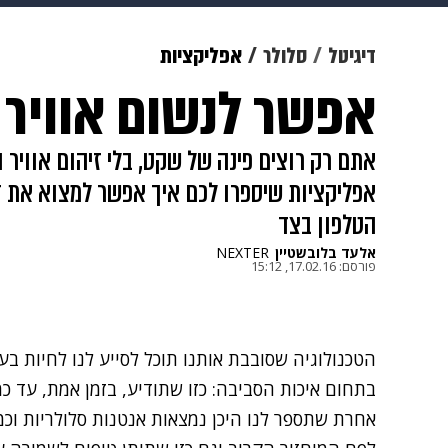
צבא וביטחון
makoZ
בריאות
דיגיטל
סלולר
אפליקציות
אפשר לנשום אוויר 
ויוה
משפט
תשעה חודשים
מ
אתם רק רוצים פינה של שקט, בלי זיהום אוויר וב
אפליקציות שיספרו לכם איך אפשר למצוא את ז
הטלפון בצד
אלעד בלובשטיין
NEXTER
פורסם:
17.02.16, 15:12
הטכנולוגיה שסובבת אותנו תוכל לסייע לנו לחיות בעו
בתחום איכות הסביבה: כזו שתודיע, בזמן אמת, עד כמ
אחרת שתספר לנו היכן נמצאות אנטנות סלולריות וכ