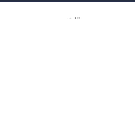
גיטל
גאווה
פרסומת