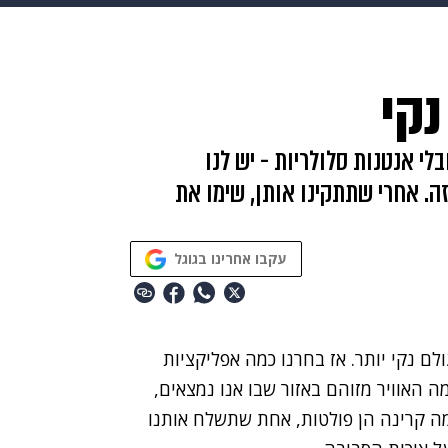
HIX
ספורט
כסף
הורים
עיצוב הבית
אופנה
די
נקי
תכונים
פרויקטים מיוחדים
לי אנטנות סלולריות - יש לנו
ה. אחרי שתתקינו אותן, שימו את
עקבו אחרינו בגוגל
לם נקי יותר. אז בחרנו כמה אפליקציות
ה האוויר מזוהם באזור שבו אנו נמצאים,
מה קרינה הן פולטות, אחת שתשלח אותנו