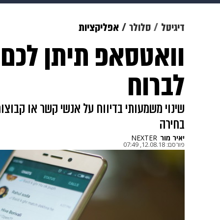
תרבות
צבא וביטחון
makoZ
דיגיטל
סלולר
אפליקציות
וואטסאפ תיתן לכם ל
גאווה
ויוה
משפט
תשעה חוד
לברוח
שינוי משמעותי בדיווח על אנשי קשר או קבוצו
בחירה
יאיר מור
NEXTER
פורסם:
12.08.18, 07:49