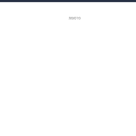
ופנה
דיגיטל
פרסומת