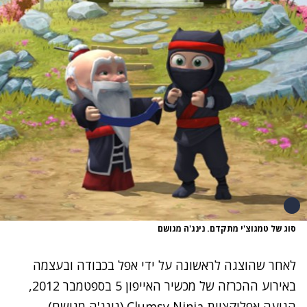
סוג של טמגוצ'י מתקדם. נינג'ה מגושם
לאחר שהוצגה לראשונה על ידי אפל בכבודה ובעצמה
באירוע ההכרזה של מכשיר האייפון 5 בספטמבר 2012,
הגיעה אפליקציית
Clumsy Ninja
(נינג'ה מגושם),