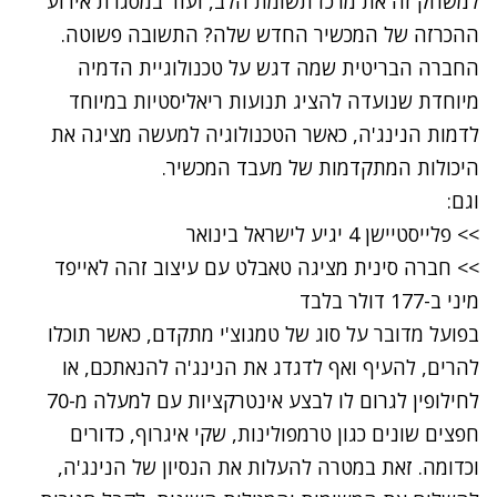
למשחק זה את מרכז תשומת הלב, ועוד במסגרת אירוע
ההכרזה של המכשיר החדש שלה? התשובה פשוטה.
החברה הבריטית שמה דגש על טכנולוגיית הדמיה
מיוחדת שנועדה להציג תנועות ריאליסטיות במיוחד
לדמות הנינג'ה, כאשר הטכנולוגיה למעשה מציגה את
היכולות המתקדמות של מעבד המכשיר.
וגם:
>> פלייסטיישן 4 יגיע לישראל בינואר
>> חברה סינית מציגה טאבלט עם עיצוב זהה לאייפד
מיני ב-177 דולר בלבד
בפועל מדובר על סוג של
טמגוצ'י
מתקדם, כאשר תוכלו
להרים, להעיף ואף לדגדג את הנינג'ה להנאתכם, או
לחילופין לגרום לו לבצע אינטרקציות עם למעלה מ-70
חפצים שונים כגון טרמפולינות, שקי איגרוף, כדורים
וכדומה. זאת במטרה להעלות את הנסיון של הנינג'ה,