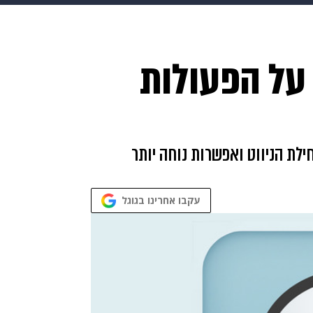
makoZ
בריאות
HIX
ספורט
כסף
הורים
עיצוב
 על הפעולות
תשעה חודשים
מתכונים
פרויקטים מיוחדים
ת הניווט ואפשרות נוחה יותר
עקבו אחרינו בגוגל