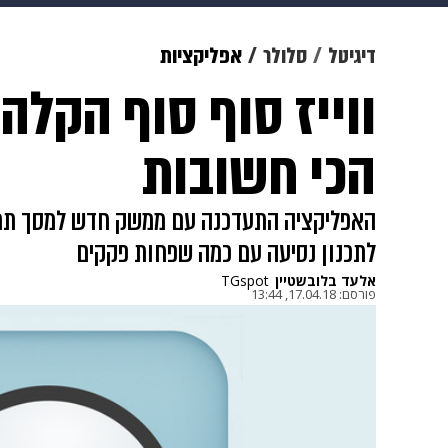
מוזיקה
תרבות
צבא וביטחון
דיגיטל
סלולר
אפליקציות
ווייז סוף סוף הקלה
דיגיטל
גאווה
ויוה
משפט
הכי חשובות
האפליקציה התעדכנה עם ממשק חדש למסך תחיל
לתכנון נסיעה עם כמה שפחות פקקים
אלעד בלובשטיין
TGspot
פורסם:
17.04.18, 13:44