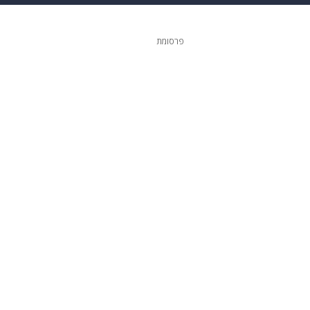
 הבית
אופנה
פרסומת