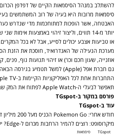
להשתלב במנהל הסיסמאות הקיים של דפדפן הכרום.
סיסמאות מרובות היא בעיה של רוב המשתמשים בעידן
האבטחה, אשר הופכות למתוחכמות מדי שנדרש כעת ב
יותר מ-14 תווים, וליצור זיהוי באמצעות אימות
או טביעות אצבע יכולים לסייע, אבל לא בכל המקרים.
מערכת הנעילה של האנדרואיד, חוסכת את הזנת הסיס
אוזנייה, שעון חכם וכו') או זיהוי תנועות גוף, פנים, ק
תאפשר לבעלי ה-Apple Watch לפתוח את המק שברשותם רק באמצעות קירבה פיזית למחשב.
פורסם במקור ב-TGspot
עוד ב-TGspot
חודש אחרי: Pokemon Go הכניס מעל 200 מיליון דולר
מיקרוסופט: רוצים להמיר הרחבות מכרום ל-Edge? יש לנו כלי בשבילכם
TGspot
סיסמאות