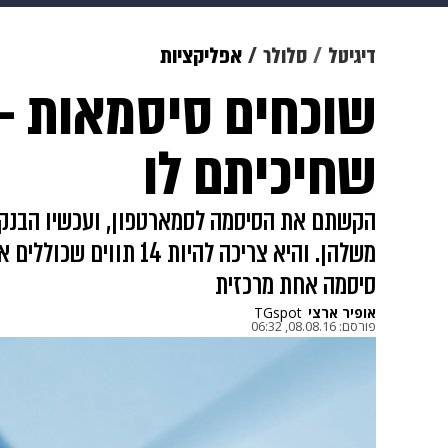
מוזיקה
תרבות
צבא וביטחון
דיגיטל
סלולר
אפליקציות
שוכחים סיסמאות - 
דיגיטל
גאווה
ויוה
משפט
שחיכיתם לו
הקשתם את הסיסמה לסמארטפון, ועכשיו הבנק
משלהן. והיא צריכה להיות 
סיסמה אחת מרכזית
אופיר ארצי
TGspot
פורסם:
08.08.16, 06:32