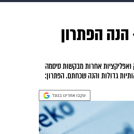
makoZ
בריאות
HIX
ספורט
כסף
הורים
עיצוב
הנה הפתרון
תשעה חודשים
מתכונים
פרויקטים מיוחדים
 ואפליקציות אחרות מבקשות סיסמה
14 תווים שכוללים אותיות גדולות והנה שכחתם. הפתרון:
עקבו אחרינו בגוגל