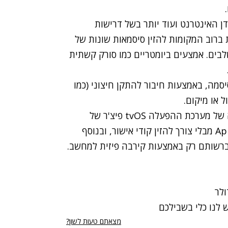
 האינטרנט ועוד יותר בשל דרישות
רוב המקומות להזין סיסמאות שונות של
 שני שלבים. אמצעים ביומטריים כמו סורק קשתית
מה, באמצעות חיבור להתקן חיצוני (כמו
ול או מיקום.
גם חברת אפל ׁ(Apple) למשל תטמיע בגירסה הבאה של מערכת ההפעלה tvOS פיצ'ר של
התחברות אחת לכל האפליקציות הקיימות ב-Apple TV מבלי צורך להזין קודי אישור, ובנוסף
מצאתם טעות לשון?