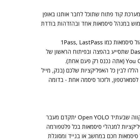
מערכת קוד פתוח שתוכל לחבר אותנו באופן
ימוש במנהל סיסמאות אחד ובהזדהות בודדת
מדובר על שיתוף פעולה בין גוגל לבין אפליקציות ניהול סיסמאות כמו 1Pass, LastPass
והראשונה שזכתה לעבוד במשותף איתה היא Dashlane שתסייע בהפצה ובפיתוח הראשון של
ללו לבין כל האפליקציות שלכם (בנק, מייל
לסמארטפון, ולזכור סיסמה אחת - בדומה
מנהל הקהילות של חברת Dashlane אמר כי הוא מקווה שבעתיד Open YOLO יתקדם מעבר
פליקציות למנהלי סיסמאות בכל פלטפורמה
Dashlan מאפשרת ניהול סיסמאות חכם במחשב או בנייד ומסוגלת