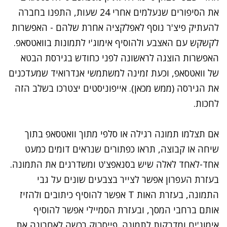
את הסיפורים שנעלמים אחרי 24 שעות, התפנו בחברה
להעתיק פיצ'ר נוסף לאפלקציה אחרת שלהם - האפשרות
לקשקש עם האצבע ולהוסיף אימוג'י לתמונות בוואטסאפ.
האפשרות הוצגה לראשונה לפני כחודש בגירסת הבטא
של וואטסאפ, וכעת זמינה למשתמשי אנדרואיד שמעדכנים
את הגירסה (
ממש מכאן
). אייפוניסטים יצטרכו בשלב הזה
לחכות.
אם תצלמו תמונה רגילה או סלפי מתוך וואטסאפ בתוך
שיחה או קבוצה, תראו כפתורים שנראים דומים כמעט
אחד-לאחד לאלה שיש בסנאפצ'ט ומשדרגים את התמונה.
בעזרת העפרון אפשר לצייר בצבעים שונים על גבי
התמונה, בעזרת האות T אפשר להוסיף כיתובים ולהזיז
אותם ברחבי המסך, ובעזרת הסמיילי אפשר להוסיף
אימוג'ים ומדבקות לתמונה. פייסבוק רכשה לאחרונה את