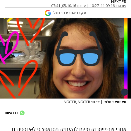
NEXTER
פורסם:
11.09.16, 10:27
|
עודכן:
05.10.16, 07:41
עקבו אחרינו בגוגל
וואטסאפ סלפי
|
צילום: NEXTER, NEXTER
דברו איתנו
אחרי שבפייסבוק
סיימו להעתיק
מסנאפצ'ט לאינסטגרם