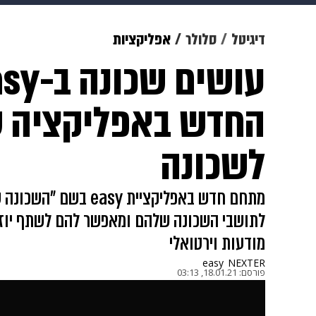
מוזיקה
תרבות
צבא וביטחון
דיגיטל
סלולר
אפליקציות
דיגיטל
גאווה
ויוה
משפט
החדש באפליקציה 
לשכונה
מתחם חדש באפליקציית y
לתושבי השכונה שלהם ומאפשר להם לשתף יוזמו
מודעות וירטואלי
easy
NEXTER
פורסם:
18.01.21, 03:13