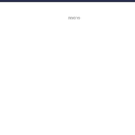
 הבית
אופנה
פרסומת