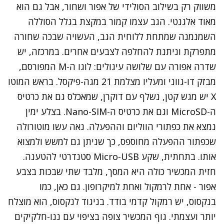
משווק רק בשילוב הסולידי של אפור ושחור, אבל גם הוא
מאוד אלגנטי. הגב עצמו קמור במקצת בגלל הסוללה
השמנמנה שמתחת ללוחית הגב, העשויה שבכה שחורה
מתפרקת וניתנת להחלפה לצבעים אחרים. במרכזה, יש
שדרה אפורה עם שלושה עיגולים: לוגו ה-M המפורסם,
מבזק דו-גווני ומעליו מצלמת 21 מגה-פיקסל. בראש המוטו
X יש מגש קטן, נשלף עם דוקרן, שמאכלס גם את כרטיס
ה-MicroSD וגם את כרטיס ה-Nano-SIM. בצלע ימין
נמצא את כפתורי הווליום וההפעלה. נאה עשו מוטורולה
שכפתור ההפעלה מחוספס, כך שניתן גם למשש ולמצוא
אותו. בתחתית, שקע Micro-USB סטנדרטי להטענה.
חזית המכשיר כולה היא המסך, מלבד שתי שבכות בצבע
אפור - אחת לרמקול ואחת למיקרופון. גם כאן, כמו
בנקסוס, יש רמקול קדמי בודד. בניגוד לנקסוס, הוא מוצלח
יותר ועצמתי. גוף המכשיר צופה בציפוי עם ננו-חלקיקים