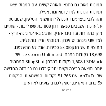
תמונות נאות גם בתנאי תאורה קשים. עם המבזק יצאו
תמונות הגונות למדי, ומאוזנות אפילו.
ומה לגבי ביצועים ותוכנה? לתחושתי, הטלפון, שמבוסס
על ערכת השבבים סנאפדרגון 808 בת שש ליבות - שתיים
מהן במהירות 1.8 גיגה-הרץ, וארבע ב-1.44 גיגה-הרץ -
לצד שני גיגהבייט זיכרון, תגובתי וזריז. נומינלית,
התוצאות של הנקסוס 5x סבירות, אבל לא התעלפנו:
18,698 נקודות במבחן Ice storm Unlimited של
3DMark ו-1,608 נקודות במבחן SlingShot המחמיר
יותר. תוצאה סבירה וקצת יתר קיבלנו גם בגירסה החדשה
של AnTuTu, עם 51,766 נקודות. המשמעות: הנקסוס
5x ברוב המקרים, יספק לכם ביצועים לא רעים.
פרסומת