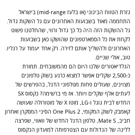
גזרת הטווח הבינוני (או בלעז mid-range) בישראל
התחממה מאוד בשבועות האחרונים עם גל השקות גדול.
גל ההשקות הזה היה כל כך גדול ורווי, שהחלטנו פשוט
לקחת את כל הסמארטפונים שהושקו כאן בשבועות
האחרונים ולהשליך אותם לזירה. רק אחד יעמוד על רגליו.
טוב, אולי שניים.
הגלדיאטורים שלנו היום הם מהמשובחים. תמורת
כ-2,500 שקלים אפשר למצוא כרגע בשוק טלפונים
מצוינים, שעולים פחות מטלפוני הדגל, בהפרשים של
לעתים אלף שקלים ויותר. אז מי ברשימה?
נקסוס 5X
החדש לבית גוגל ו-LG, מוטו X של מוטורולה שעושה
קאמבק לשוק המקומי,
One Plus 2
הסיני המסקרן ואחרון
חביב,
Mate S
, טלפון הדגל החדש של וואווי, שפרצה
לליגה של הגדולות עם הצטרפותה למועדון הנקסוס