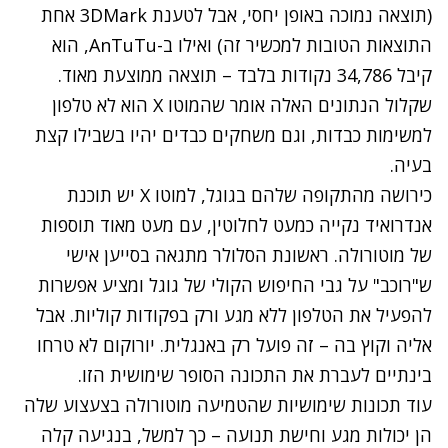
(תוצאה נמוכה באופן יחסי, אבל לטענת 3DMark אחת
התוצאות הטובות למכשיר זה) ואילו ב-AnTuTu, הוא
קיבל 34,786 נקודות בלבד – תוצאה ממוצעת מאוד.
שקלול הנתונים האלה אומר שהמוטו X הוא לא טלפון
למשימות כבדות, וגם משחקים כבדים יהיו בשבילו קצת
בעיה.
כירושה מהתקופה שלהם בגוגל, למוטו X יש תוכנת
אנדרואיד נקייה כמעט לחלוטין, עם מעט מאוד תוספות
של מוטורולה. ראשונת הסלולר מתגאה בסייען אישי
ש"רוכב" על גבי החיפוש הקולי של גוגל ומציע אפשרות
להפעיל את הטלפון ללא מגע ורק בפקודות קוליות. אבל
אליה וקוץ בה – זה פועל רק באנגלית. יורוקום לא טרחו
בינתיים לעברת את התכונה הסופר שימושית הזו.
עוד תכונות שימושיות שהטמיעה מוטורולה בצעצוע שלה
הן יכולות מגע וחישת תנועה – כך למשל, בנגיעה קלה