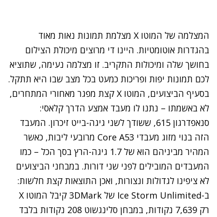
המצלמה של המוטו X מצלמת תמונות נאות מאוד
בהגדרות אוטומטיות. היינו די מרוצים מיכולת הצילום
בחושך שלה ומיכולות התקריב. זו מצלמה נעימה, שתוציא
לכם תמונות יפות ופריכות כמעט בכל מצב שבו היא תתקל.
בסעיף הביצועים, המוטו X קצת מפגר מאחורי המתחרים,
לא באשמתו – נתנו לו מעבד אמצע הדרך קלאסי:
סנאפדרגון 615, ששודך לשני גיגה-בייט זיכרון. המעבד
הזה בנוי מזוג מעבדי Core A53 מרובעי ליבות, כאשר
המהיר מביניהם הוא של 1.7 גיגה-הרץ בסך הכל – כמו
המעבדים המובילים לפני שני דורות. במבחני הביצועים
לא ציפינו לגדולות ונצורות, ואכן התוצאות קצת חלשות:
ב-Ice Storm Unlimited של 3DMark קיבל המוטו X
רק 7,639 נקודות, במבחן סלינגשוט 208 נקודות בלבד