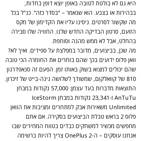
היא גם לא בולטת לטובה באופן יוצא דופן בחדות,
בבהירות או בצבע. הוא שנאמר – "בסדר כזה". כנ"ל בכל
מה שקשור לסרטים. ניסינו עליו את הקדימון של מקס
הזועם, סרטון הבדיקה החדש שלנו. החוויה שלו סבירה
בהחלט, אבל לא ממש מהנה וסוחפת.
מה שכן, בביצועים, מדובר במפלצת על ספידים. ואיך לא?
וואן פלוס ידועים בכך שהם בוחרים את החומרה הכי טובה
שהם יכולים למצוא בשוק באותו זמן. הפעם זה סנאפדרגון
810 של קוואלקום, שמשודך לשלושה גיגה-בייט של זיכרון.
התוצאות מדברות בעד עצמן: 57,000 נקודות במבחן
AnTuTu ו-23,341 נקודות במבחן IceStorm
Unlimited משאירות אבק למתחרים ומציבות את הוואן
פלוס 2 בראש טבלת הביצועים בסקירה. אם אתם
מחפשים מכשיר למשחקים כבדים בטווח המחירים שבו
אנחנו עוסקים – ה-OnePlus 2 צריך להיות ברשימה