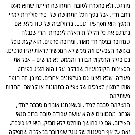
מורגש, ולא בהכרח לטובה. התחושה הייתה שהוא מעט
רחב מדי, אבל בסך הכל התחושה שלו ביד סולידית למדי.
המסך הוא מסך LCD IPS, ברזולוציה של HD מלא. אם
נתרגם את כל הקללות האלה לעברית, הרי שנגלה
שמדובר במסך חד מאוד, ומרובה פרטים. הוא קצת נופל
בעושר הצבעים וזה ממש לא המכשיר לראות עליו סרטים,
גם בגלל הרמקול הבודד והממש לא מרשים – אבל את
הסצינות הקולנועיות שבדקנו עליו הוא הציג בפירוט
מעולה, שלא ראינו גם בטלפונים אחרים. כמובן, זה הופך
אותו למצוין לצרכים של צפייה בתמונות או קריאה. החדות
משתלמת.
המצלמה סבבה למדי. וכשאנחנו אומרים סבבה למדי,
אנחנו מתכוונים שהיא עושה עבודה טובה ברוב תנאי
הצילום, אם כי בחושך מוחלט ללא מבזק, היא לא כיכבה,
זאת על אף הטענות של גוגל שמדובר במצלמה שמפיקה