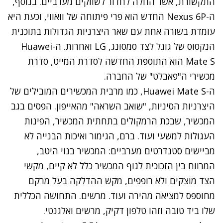
התקשורת, אשר החלה לחדור לשווקים מערביים. בנוסף,
ה-Nexus 6P החדש הוא פרי פיתוחה של וואווי, וכעת היא
עומדת בשורה אחת עם שאר היצרניות הגדולות בתוכנית
הנקסוס של גוגל לצד סמסונג, LG ואחרות. ה-Huawei
Mate S הוא התוספת החדשה לסדרת המייט, סדרת
מכשירי ה"פאבלט" של החברה.
ה-Huawei Mate S, כמו מרבית המכשירים המובילים של
היצרניות הסיניות, "שואב השראה" מהאייפון. הפסים בגב
המכשיר, שבכת הרמקולים בתחתית המכשיר, הפינות
העגולות למשעי ועוד. ברם, הגימור ואיכות הבנייה לא
מביישים סטנדרטים מערביים: המכשיר בנוי היטב,
המרווח בין הזכוכית לגוף המכשיר כלל לא קיים, מקשי
הצד מוצקים ולא רופפים, מקש ההדלקה בעל מרקם
מחוספס למציאה מהירה ועוד. מרשים. התחושה הכללית
שלו ביד טובה וזהו טלפון דקיק, מרשים ואלגנטי.