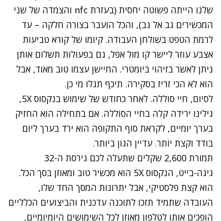
שלנו הייתה פשוטה יחסית (בעזרת nfc והצמדה של שני
המכשירים גב אל גב), והכל הועבר בצורה חלקה – עד
לרמת הטפט בשולחן העבודה. קיומו של קורא טביעות
אצבע עוזר ליישר קו מול אפל, גם בפעולות תשלום אותן
ניתן לאשר בזיהוי ביומטרי. החיישן עצמו טוב מאוד, אבל
הוא לא הכי זריז בסקירה. תיכף תגלו מי כן.
לסיום, חיי סוללה. לאחר כחודש של שימוש בנקסוס 5X,
גילינו ירידה קלה בחיי הסוללה. אם בתחילה הוא החזיק
בערך יומיים, לקראת סוף התקופה הוא ירד בערך ליום
בודד וקצת יותר. עדיין הגון ביותר.
תמורת 2,600 שקלים שתעלה לכם גירסת ה-32
גיגה-בייט, הנקסוס 5X הוא מכשיר טוב ומאוזן בסך הכל.
הוא קצת פלסטיקי, אבל יתרונות המסך החד שלו,
העובדה שתמיד תזכו לתוכנה עדכנית והביצועים הכלליים
הופכים אותו לטלפון מאוזן לכל השימושים היומיומיים,