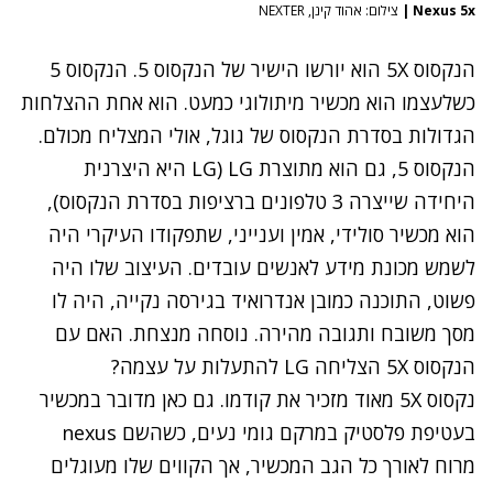
Nexus 5x
|
צילום: אהוד קינן, NEXTER
הנקסוס 5X הוא יורשו הישיר של ה
נקסוס 5
. הנקסוס 5
כשלעצמו הוא מכשיר מיתולוגי כמעט. הוא אחת ההצלחות
הגדולות בסדרת הנקסוס של גוגל, אולי המצליח מכולם.
הנקסוס 5, גם הוא מתוצרת LG) LG היא היצרנית
היחידה שייצרה 3 טלפונים ברציפות בסדרת הנקסוס),
הוא מכשיר סולידי, אמין וענייני, שתפקודו העיקרי היה
לשמש מכונת מידע לאנשים עובדים. העיצוב שלו היה
פשוט, התוכנה כמובן אנדרואיד בגירסה נקייה, היה לו
מסך משובח ותגובה מהירה. נוסחה מנצחת. האם עם
הנקסוס 5X הצליחה LG להתעלות על עצמה?
נקסוס 5X מאוד מזכיר את קודמו. גם כאן מדובר במכשיר
בעטיפת פלסטיק במרקם גומי נעים, כשהשם nexus
מרוח לאורך כל הגב המכשיר, אך הקווים שלו מעוגלים