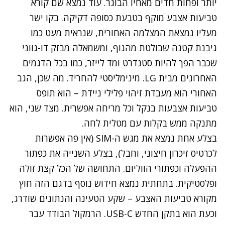
יותר ופחות חדים מאחיו הבוגר. עוד נמצא שם קורא
טביעות אצבע מוקף בטבעת כסופה דקיקה. בקו ישר
מעליו נמצאת המצלמה האחורית, שנראית מעט כמו
גיבנת קטנה שבולטת מהגוף, ומשמאלה מבזק דו-גווני
שכבר הפך להיות סטנדרט ומד לייזר, כמו בכל הדגמים
האחרונים מבית LG. מינימליסטי להחריד. מה שכן, הגב
האחורי הוא מעבדת זיהוי פלילי ניידת – הוא תופס
טביעות אצבעות בנקל וכל מריחה אפשרית. מצד שני, הוא
מתנקה ממש בקלות עם מטלית לחה.
בצלע אחת נמצא את מגש ה-SIM (אין פה אפשרות
לכרטיס זיכרון חיצוני, וחבל), בצלע השנייה את כפתור
ההפעלה וכפתורי הווליום. התחושה של הכל קצת זולה
ופלסטיקית. בתחתית נמצא חידוש נוסף בדגם הזה חוץ
מקורא טביעות האצבע – שקע הטעינה והנתונים שודרג,
וכעת הוא בתקן החדש
USB-C
. הרמקול הבודד עבר