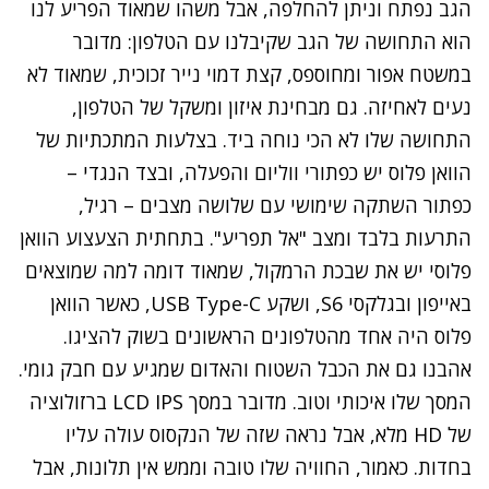
הגב נפתח וניתן להחלפה, אבל משהו שמאוד הפריע לנו
הוא התחושה של הגב שקיבלנו עם הטלפון: מדובר
במשטח אפור ומחוספס, קצת דמוי נייר זכוכית, שמאוד לא
נעים לאחיזה. גם מבחינת איזון ומשקל של הטלפון,
התחושה שלו לא הכי נוחה ביד. בצלעות המתכתיות של
הוואן פלוס יש כפתורי ווליום והפעלה, ובצד הנגדי –
כפתור השתקה שימושי עם שלושה מצבים – רגיל,
התרעות בלבד ומצב "אל תפריע". בתחתית הצעצוע הוואן
פלוסי יש את שבכת הרמקול, שמאוד דומה למה שמוצאים
באייפון ובגלקסי S6, ושקע USB Type-C, כאשר הוואן
פלוס היה אחד מהטלפונים הראשונים בשוק להציגו.
אהבנו גם את הכבל השטוח והאדום שמגיע עם חבק גומי.
המסך שלו איכותי וטוב. מדובר במסך LCD IPS ברזולוציה
של HD מלא, אבל נראה שזה של הנקסוס עולה עליו
בחדות. כאמור, החוויה שלו טובה וממש אין תלונות, אבל