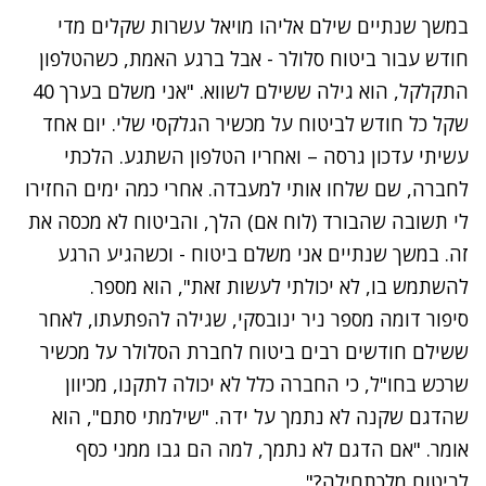
במשך שנתיים שילם אליהו מויאל עשרות שקלים מדי
חודש עבור ביטוח סלולר - אבל ברגע האמת, כשהטלפון
התקלקל, הוא גילה ששילם לשווא. "אני משלם בערך 40
שקל כל חודש לביטוח על מכשיר הגלקסי שלי. יום אחד
עשיתי עדכון גרסה – ואחריו הטלפון השתגע. הלכתי
לחברה, שם שלחו אותי למעבדה. אחרי כמה ימים החזירו
לי תשובה שהבורד (לוח אם) הלך, והביטוח לא מכסה את
זה. במשך שנתיים אני משלם ביטוח - וכשהגיע הרגע
להשתמש בו, לא יכולתי לעשות זאת", הוא מספר.
סיפור דומה מספר ניר ינובסקי, שגילה להפתעתו, לאחר
ששילם חודשים רבים ביטוח לחברת הסלולר על מכשיר
שרכש בחו"ל, כי החברה כלל לא יכולה לתקנו, מכיוון
שהדגם שקנה לא נתמך על ידה. "שילמתי סתם", הוא
אומר. "אם הדגם לא נתמך, למה הם גבו ממני כסף
לביטוח מלכתחילה?".