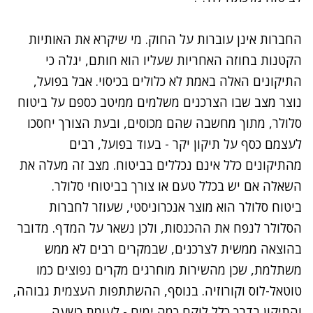
החברות אינן עוברות על החוק. מי שיקרא את האותיות
הקטנות בחוזה האחריות שעליו הוא חותם, יגלה כי
התיקונים האלה באמת לא כלולים בכיסוי. אבל בפועל,
נוצר מצב שבו הצרכנים משלמים ממיטב כספם על ביטוח
סלולר, מתוך מחשבה שהם מכוסים, ובעת הצורך יחסכו
לעצמם כסף על תיקון יקר - בעוד בפועל, רבים
מהתיקונים כלל אינם נכללים בביטוח. מצב זה מעלה את
השאלה אם יש בכלל טעם או צורך בביטוחי סלולר.
נתקלנו בבעיה
ביטוח סלולר הוא מוצר אנכרוניסטי, שעוזר לחברות
נסה שוב
הסלולר לנפח את ההכנסות, ולכן נשאר על המדף. מדובר
בהוצאה ממשית לצרכנים, שבמקרים רבים לא ממש
משתלמת, שכן מהשירות מוחרגים מקרים נפוצים כמו
טוטאל-לוס וקורוזיה. בנוסף, ההשתתפות העצמית גבוהה,
והתיקון בדרך כלל לוקח כמה ימים - לעומת כשעה,