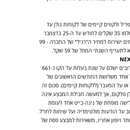
ל החברה זמין לקווים חדשים עד ה-27 באפריל ולקווים קיימים של לקוחות גולן עד
ה-6 באפריל (עוד שבוע). לקוחות שיירשמו למבצע ישלמו 35 שקלים לחודש עד ה-25 בדצמבר
2014. האותיות הקטנות הן שבדצמבר יועברו הנרשמים ישירות למחיר ה"רגיל" של החברה - 99
בחישוב כלל העלויות, מי שיצטרף למבצע בימים הקרובים ישלם על שנת בעלות על הקו כ-661
 כל חודש מאפריל עד דצמבר, 99 על כל אחד משלושת החודשים הראשונים של
SI (ללקוחות חדשים) או על המעבר (ללקוחות קיימים). סכום זה
קיים של גולן טלקום, אך למעשה חבילת המבצע אינה
לישה מופחת של גיגה-בייט אחד לעומת
 על הודעות מולטימדיה ועל שיחות לחו"ל.
ותר ויופון אחריו, משאירות למבצע פסח של