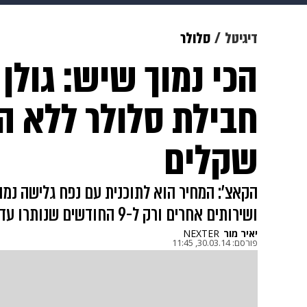
מוזיקה
תרבות
צבא וביטחון
דיגיטל
סלולר
הכי נמוך שיש: גולן
דיגיטל
גאווה
ויוה
משפט
שקלים
הקאצ': המחיר הוא לתוכנית עם נפח גלישה נמו
ושירותים אחרים ורק ל-9 החודשים שנותרו עד סוף השנה האזרחית
יאיר מור
NEXTER
פורסם:
30.03.14, 11:45