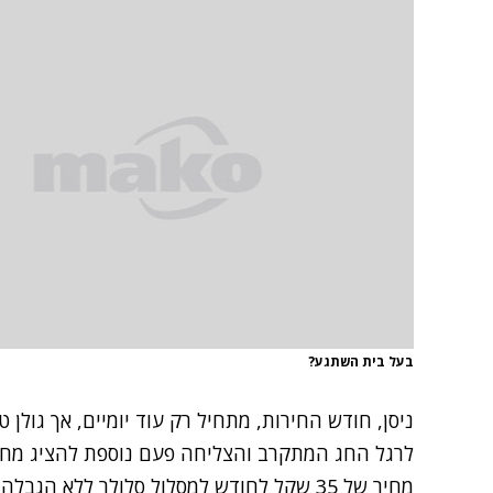
בעל בית השתגע?
ניסן, חודש החירות, מתחיל רק עוד יומיים, אך גול
לרגל החג המתקרב והצליחה פעם נוספת להציג מחי
מחיר של 35 שקל לחודש למסלול סלולר ללא ה