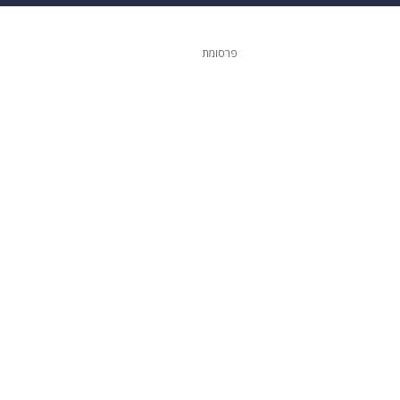
 הבית
אופנה
פרסומת