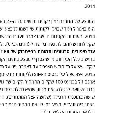
2014.
המבצע ש
שקל לחודש (והגדלת נפח גלישה ל-6 גיגה-בייט), ולא לתעריף השנתי המוזל של 59 שקל.
עוד סיפורים, סרטונים ותמונות בפייסבוק של NEXTER
שקל - 35 על
2015 ו-49 שקל על כרטיס ה-M
אמנם זול בכמעט 100 שקלים מהמחיר ה
ברת השוואה לרגילה. זאת מכיוון שהיא כוללת נפח ג
שישה בתוכנית הרגילה (שלושה אצל המתחרים), חיוב
בקטגוריה זו עדיין מציע רמי לוי את המחיר הנמוך בי
גולן את המקום השלישי בלבד.