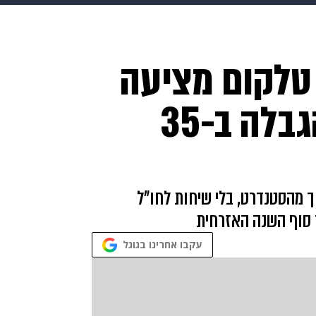
makoZ
בריאות
HIX
ספורט
כסף
הורים
עיצוב
 טלקום מציעה
תשעה חודשים
מתכונים
פרויקטים מיוחדים
חבילת סלולר ללא הגבלה ב-35
ך מהסטנדרט, בלי שיחות לחו"ל
עקבו אחרינו בגוגל