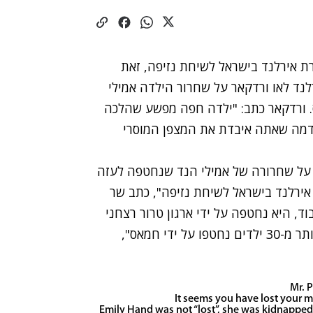
רת אירלנד בישראל לשיחת נזיפה, זאת
ד לאו ורדקאר על שחרור הילדה אמילי
. ורדקאר כתב: "ילדה חפה מפשע שהלכה
"נדמה שאתה איבדת את המצפן המוסרי
על שחרורה של אמילי הנד שנחטפה לעזה
 אירלנד בישראל לשיחת נזיפה", כתב שר
ה לאיבוד, היא נחטפה על ידי ארגון טרור רצחני
שגרוע מדאעש ורצח את אימה החורגת. אמילי ועוד יותר מ-30 ילדים נחטפו על ידי חמאס",
Mr. P
It seems you have lost your m
Emily Hand was not “lost”, she was kidnapped 