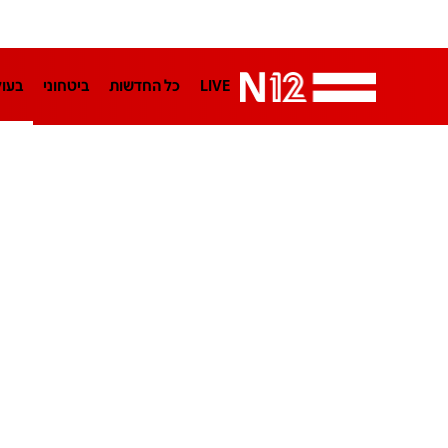
LIVE
כל החדשות
ביטחוני
בעו
LifeStyle
מדיני
בארץ
פלילי
הפודקאסטים
נוסבאום מקליד
TA