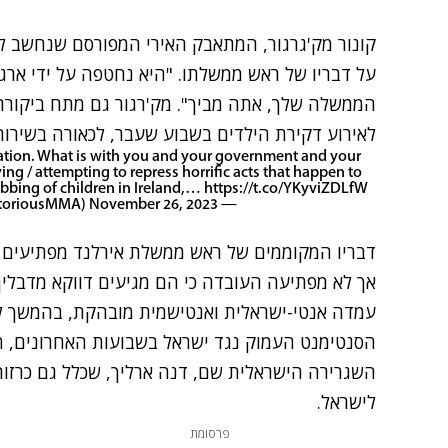
קונור מק'גרגור, המתאבק האירי המפורסם שנחשב ל
על דבריו של ראש ממשלתו. "היא נחטפה על ידי ארגו
הממשלה שלך, אתה מביך". מק'רגור גם מתח ביקורת
לאירוע דקירת הילדים בשבוע שעבר, לכאורה בשירו
zation. What is with you and your government and your
ing / attempting to repress horrific acts that happen to
tabbing of children in Ireland,…
https://t.co/YKyviZDLfW
November 26, 2023
— Conor McGregor (@TheNotoriousMMA)
דבריו המקוממים של ראש ממשלת אירלנד מפתיעים א
אך לא מפתיעה העובדה כי הם מגיעים דווקא מדבלין
עמדה אנטי-ישראלית ואנטישמית מובהקת, בהמשך ל
הסנטימנט העמוק נגד ישראל בשבועות האחרונים, הו
השגרירה הישראלית שם, דנה ארליך, שכלל גם כרזות
לישראל.
פרסומת