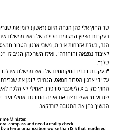
שר החוץ אלי כהן הנחה היום (ראשון) לזמן את שגרי
בעקבות הציוץ המקומם הלילה של ראש ממשלת אירלנ
הנד, בעלת אזרחות אירית, משבי ארגון הטרור חמאס
לאיבוד נמצאה והוחזרה", ואילו השר כהן הגיב לו: 
שלך".
"בעקבות דבריו המקוממים של ראש ממשלת אירלנד 
על ידי ארגון הטרור חמאס, הנחיתי לזמן את שגרירת
החוץ כהן ב-X (לשעבר טוויטר). "אמילי לא הלכ
המשיך כהן את התגובה לורדקאר.
rime Minister,
oral compass and need a reality check!
by a terror organization worse than ISIS that murdered