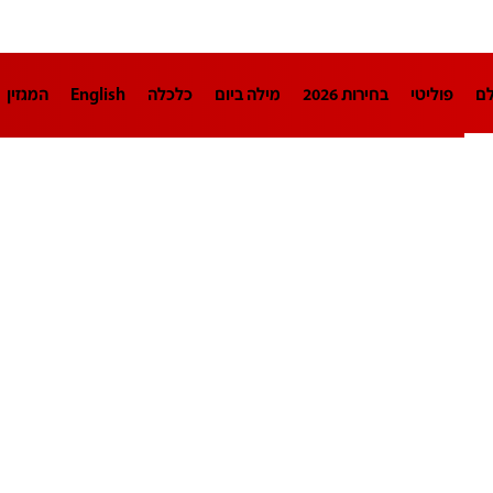
לם
פוליטי
בחירות 2026
מילה ביום
כלכלה
English
המגזין
חינוך
צרכנות
עיצוב ונדל"ן
TECH12
ספורט
פרשנות
בריאו
DA
תוכניות
דרושים חדשות 12
business