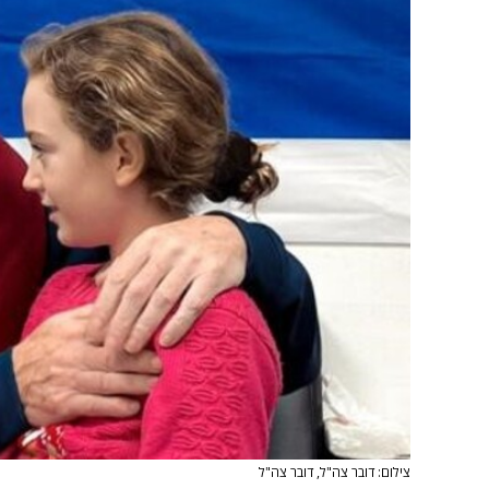
צילום: דובר צה"ל, דובר צה"ל