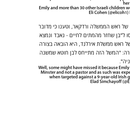
her
Emily and more than 30 other Israeli childre
ו של ראש הממשלה ורדקאר, וטענו כי מדובר
לוקאס 15:11) - שם התייחסו ל"בן שחזר מהמתים לחיים - נאבד ונמצא
ו של ראש ממשלת אירלנד, היא הובאה בצורה
 הסבר מינימלי. אחת הגולשות ב-X הסבירה: "המשל הזה מתייחס לבן חוטא שמשנה
יה".
Well, some might have missed it because Emily i
Minster and not a pastor and as such was expect
when targeted against a 9-year-old Irish g