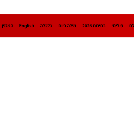
לם
פוליטי
בחירות 2026
מילה ביום
כלכלה
English
המגזין
חינוך
צרכנות
עיצוב ונדל"ן
TECH12
ספורט
פרשנות
בריאו
DA
תוכניות
דרושים חדשות 12
business