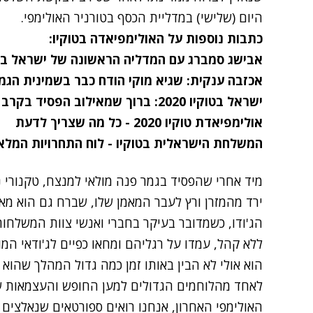
היום (שלישי) במדליית הכסף בטורניר האולימפי.
כתבות נוספות על האולימפיאדה בטוקיו:
אבישג סמברג עם המדליה הראשונה של ישראל ב
אכזבה ענקית: שגיא מוקי הודח כבר בשמינית הגמ
ישראל בטוקיו 2020: ברוך שמאילוב הפסיד בקרב על הארד
אולימפיאדת טוקיו 2020 - כל מה שצריך לדעת
המשלחת הישראלית בטוקיו - לוח התחרויות המלא
מיד אחרי שהפסיד בגמר פנה מולאי למנצח, טקנורי נג
ירד מהמזרן ורץ לעבר המאמן שלו, שברח גם הוא מאי
הג'ודו, כשמדובר בעיקר בחברי ואנשי צוות המשלחו
ללא קהל, עמדו על רגליהם ומחאו כפיים לג'ודאי המו
הוא אולי לא הבין באותו זמן כמה גדול המהלך שהוא
לאחד מהלוחמים הגדולים למען החופש והעצמאות של
האולימפי האחרון, אנחנו רואים ספורטאים שנאלצים ל