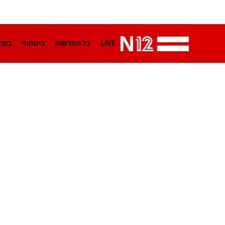
LIVE
כל החדשות
ביטחוני
בעו
LifeStyle
מדיני
בארץ
פלילי
הפודקאסטים
נוסבאום מקליד
TA