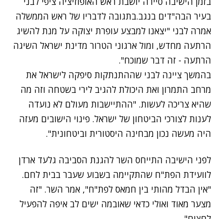
בזמן הישיבה סיירה יושבת ראש האופוזיציה ציפי לבני
בעיר הבה"דים בנגב.בתגובה לדבריו של ראש הממשלה
אמרה לבני "יצאנו למבצע עופרת יצוקה על מנת להשיג
הרתעה מחדש, ומול ארגוני הטרור מדינת ישראל השיגה
הרתעה - זה דבר שמוכח".
בהמשך ציינה לבני שההתנתקות סיפקה לישראל את
מרחב התמרון ואת היכולת להגיב לירי בשטחה וזה מה
שהיא צריכה לעשות. "ההתיישבות מעולם לא נועדה
לענות לצורכי הביטחון של ישראל. פינוי הישובים מעזה
היה מעשה נכון מבחינה היסטורית וביטחונית".
לפני הישיבה התייחס השר להגנת הסביבה גלעד ארדן
לוועידת הפת"ח שהתקיימה בשבוע שעבר בבית לחם.
"אין הבדל מהותי בין חמאס לפת"ח", אמר השר. "זה
מצער מאוד ואולי כדאי שאובמה ישים לב איפה להפעיל
לחצים".