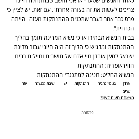
כאחד האנשים שטעו - אז אני חושב שבהתחלה היינו
צריכים לעשות את זה בצורה אחרת". עם זאת, יש לציין כי
פרס כבר אמר בעבר שתכנית ההתנתקות מעזה "הייתה
הכרחית".
בבית הנשיא הבהירו אז כי נשיא המדינה תומך בהליך
ההתנתקות ומדגיש כי הליך זה היה חיוני עבור מדינת
ישראל למען אובדן חיי אדם של תושבים וחיילים רבים.
הווידאופדיה: ההתנתקות
הנשיא החליט: חנינה למתנגדי ההתנתקות
ארדן
בנימין נתניהו
התנתקות
ישי
ישיבת ממשלה
עזה
שרים
מצאתם טעות לשון?
פרסומת