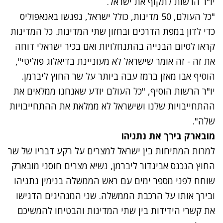
יו"ר הרשות לתקוף את ישראל.
"כל העולם, 50 מדינות, כולל ישראל, נפגשו באנאפוליס
כדי לדון במפת הדרכים ובחזון שתי המדינות. כל המדינות
קראו לסיום הבנייה בהתנחלויות ואם בכיר ישראלי דוחה
את זה - זה אומר שישראל לא מעוניינת בדיאלוג פוליטי",
הוסיף אבו מאזן ברמז עבה ביותר על שר החוץ ליברמן.
יו"ר הרשות הוסיף, "כל העולם יודע שאנחנו ממלאים את
ההתחייבויות שלנו ושישראל לא ממלאת את ההתחייבויות
שלה".
מובארק בירך את נתניהו
למרות המתיחות בין ישראל למצרים על
רקע דבריו של שר
החוץ הנכנס אביגדור ליברמן
, נשיא מצרים חוסני מובארק
שוחח לפני מספר ימים עם ראש הממשלה בנימין נתניהו
ובירך אותו על הרכבת הממשלה. שני המנהיגים הדגישו
את קשרי הידידות בין שתי המדינות והבטיחו להמשיכם