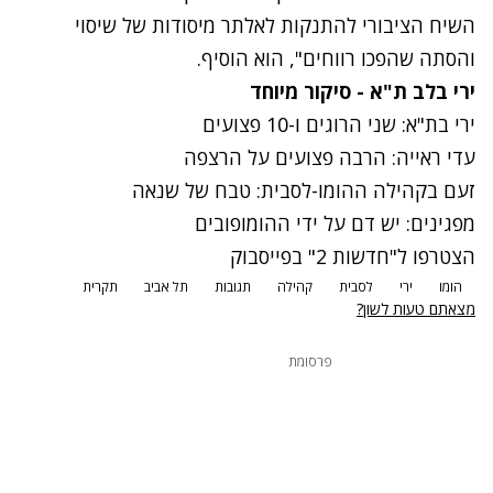
השיח הציבורי להתנקות לאלתר מיסודות של שיסוי
והסתה שהפכו רווחים", הוא הוסיף.
ירי בלב ת"א - סיקור מיוחד
ירי בת"א: שני הרוגים ו-10 פצועים
עדי ראייה: הרבה פצועים על הרצפה
זעם בקהילה ההומו-לסבית: טבח של שנאה
מפגינים: יש דם על ידי ההומופובים
הצטרפו ל"חדשות 2" בפייסבוק
הומו
ירי
לסבית
קהילה
תגובות
תל אביב
תקרית
מצאתם טעות לשון?
פרסומת