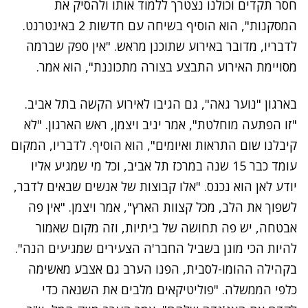
חסר תקדים וכולנו נצטרך ללמוד אותו ולהסיק את
המסקנות", הוא הוסיף בשיחה עם חדשות 2 באינטרנט.
לדבריו, מדובר באירוע שתוכנן מראש. "אין ספק שברמה
מסויימת האירוע התבצע בצורה מתכוננת", הוא אמר.
בארגון "נוער גאה", גם הגיבו לאירוע הקשה בתל אביב.
"זו הפתעה מוחלטת", אמר יניב ויצמן, ראש הארגון. "לא
קיבלנו שום התראות ואיומים", הוא הוסיף. לדבריו, המקום
עומד כבר 15 שנה במרכז תל אביב, וכל מי שמגיע אליו
יודע לאן הוא נכנס. "אלו קבוצות של אנשים שבאים לדבר,
לשפוך את הלב, מכל קצוות הארץ", אמר ויצמן. "אין פה
אבטחה, יש פה תחושה של ביתיות, וזה מקום שאמור
להיות הכי מוגן בשביל החבר'ה הצעירים שמגיעים הנה".
בקהילה ההומו-לסבית, הפנו הערב גם אצבע מאשימה
כלפי הממשלה. "פוליטיקאים מלבים את השנאה כדי