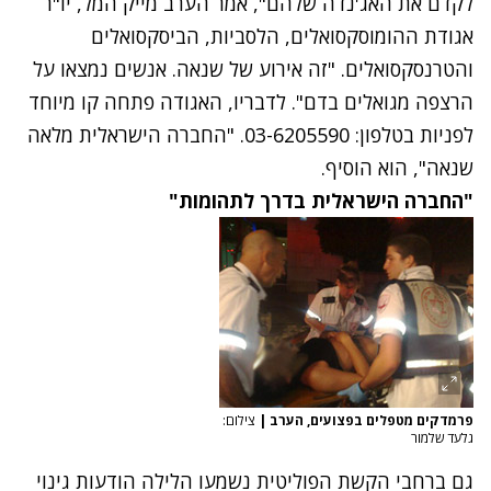
לקדם את האג'נדה שלהם", אמר הערב מייק המל, יו"ר
אגודת ההומוסקסואלים, הלסביות, הביסקסואלים
והטרנסקסואלים. "זה אירוע של שנאה. אנשים נמצאו על
הרצפה מגואלים בדם". לדבריו, האגודה פתחה קו מיוחד
לפניות בטלפון: 03-6205590. "החברה הישראלית מלאה
שנאה", הוא הוסיף.
"החברה הישראלית בדרך לתהומות"
פרמדקים מטפלים בפצועים, הערב
|
צילום:
גלעד שלמור
גם ברחבי הקשת הפוליטית נשמעו הלילה הודעות גינוי