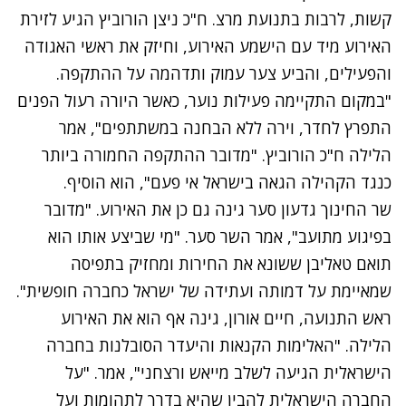
קשות, לרבות בתנועת מרצ. ח"כ ניצן הורוביץ הגיע לזירת
האירוע מיד עם הישמע האירוע, וחיזק את ראשי האגודה
והפעילים, והביע צער עמוק ותדהמה על ההתקפה.
"במקום התקיימה פעילות נוער, כאשר היורה רעול הפנים
התפרץ לחדר, וירה ללא הבחנה במשתתפים", אמר
הלילה ח"כ הורוביץ. "מדובר ההתקפה החמורה ביותר
כנגד הקהילה הגאה בישראל אי פעם", הוא הוסיף.
שר החינוך גדעון סער גינה גם כן את האירוע. "מדובר
בפיגוע מתועב", אמר השר סער. "מי שביצע אותו הוא
תואם טאליבן ששונא את החירות ומחזיק בתפיסה
שמאיימת על דמותה ועתידה של ישראל כחברה חופשית".
ראש התנועה, חיים אורון, גינה אף הוא את האירוע
הלילה. "האלימות הקנאות והיעדר הסובלנות בחברה
הישראלית הגיעה לשלב מייאש ורצחני", אמר. "על
החברה הישראלית להבין שהיא בדרך לתהומות ועל