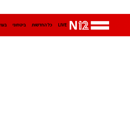
LIVE
כל החדשות
ביטחוני
בעו
LifeStyle
מדיני
בארץ
פלילי
הפודקאסטים
נוסבאום מקליד
TA