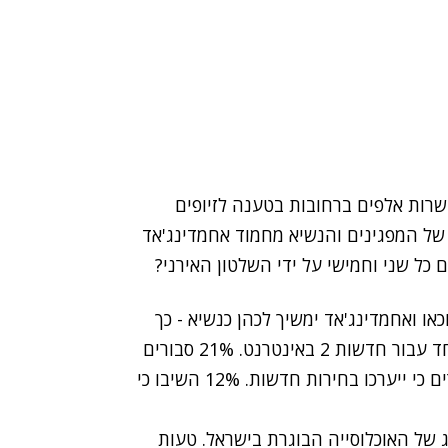
שרות אלפים ברחובות בטענה לזיופים
ל המפגינים והנשיא מחמוד אחמדינג'אד
כל שני וחמישי על ידי השלטון האירני?
וכאו ואחמדינג'אד ימשיך לכהן כנשיא - כך
במיוחד עבור חדשות 2 באינטרנט. 21% סבורים
לעומת זאת כי תהיה הפכה שלטונית. 5% בלבד סבורים כי ייערכו בחירות חדשות. 12% השיבו כי
 מדגם מייצג של האוכלוסייה הבוגרת בישראל. טעות