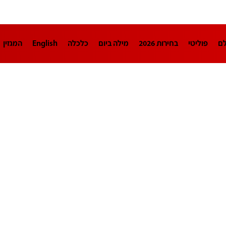
לם
פוליטי
בחירות 2026
מילה ביום
כלכלה
English
המגזין
חינוך
צרכנות
עיצוב ונדל"ן
TECH12
ספורט
פרשנות
בריאו
DA
תוכניות
דרושים חדשות 12
business