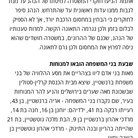
אתמול הגיעו חוקרי המשטרה למיטתו של הנהג על מנת
לגבות ממנו עדות ראשונית על שהתרחש. הנהג סיפר
לחוקרים כי הבחין במחסום הרכבת יורד, אך לא הספיק
לבלום בזמן ולכן נגרמה התאונה הקשה. למרות טענותיו
של הנהג, שכנם של ההרוגים, במשטרה חושדים שהוא
ניסה לפרוץ את המחסום ולכן גרם לתאונה.
שבעת בני המשפחה הובאו למנוחות
מאות בני אדם ליוו בצהריים את מסע ההלוויה של בני
משפחת ברנשטיין, שיצא מבית הכנסת קרלין-סטולין
שבשכונת מאה שערים בירושלים והגיע להר המנוחות
בעיר, שם נקברו בני המשפחה - אריה ברנשטיין, בן 43,
רעייתו רבקה בת 41, ילדיהם: יוחנן בן 16, חנה בת 14,
מרדכי אהרון ברנשטיין בן 9, הבת מלכה גוטשטיין, בת 21
שהייתה בהריון ובנה התינוק - מרדכי אהרון גוטשטיין בן
השנה וחצי.