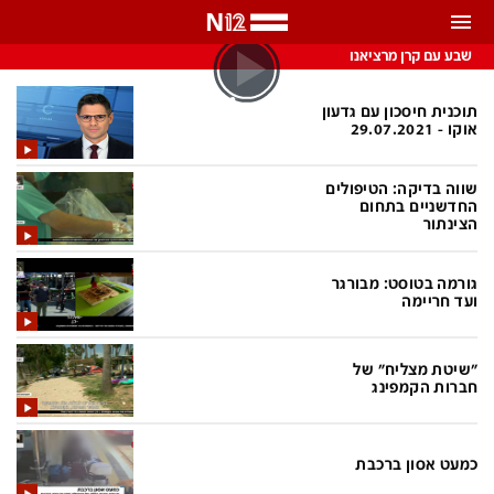
התראות
שבע עם קרן מרציאנו
באפשרותך לבחור את תדירות קבלת ההתראות
תוכנית חיסכון עם גדעון
אוקו - 29.07.2021
צ'אט הכתבים
כל ההתראות
שווה בדיקה: הטיפולים
צ'אט החדשות
החדשניים בתחום
רק מה שחשוב
הצינתור
כבוי
צ'אט הספורט
גורמה בטוסט: מבורגר
התראות
ועד חריימה
חדשות
"שיטת מצליח" של
חברות הקמפינג
כל החדשות
תחזית מזג האוויר
ביטחוני
אחד ביום
כמעט אסון ברכבת