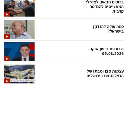
ברוכים הבאים לצה"ל:
המתגייסים להנדסה
קרבית
תכניות חדשות 12
כמה עולה להזדקן
המהדורה המרכזית
אולפן שישי
בישראל?
שבע
חדשות סוף השבוע
שבע עם גדעון אוקו -
שש עם
המהדורה הצעירה
05.08.2026
חמש עם רפי רשף
מבזקים
עצמות סבו וסבתו של
מהדורה ראשונה
מהדורות מלאות
הרצל נטמנו בירושלים
12 בצוהריים
הגדרות
פנו אלינו
מדיניות פרטיות
צרו קשר
תנאי שימוש
המייל האדום