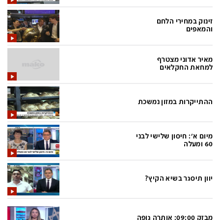
בעולם
D&B BUSINESS
פוליטי
אוכל
זינוק במחירי הלחם
והמאפים
בחירות 2026
ערב טוב עם גיא פינס
מילה ביום
נסיעות
מאיר אדוני מצטרף
למחאת החקלאים
כלכלה
מפת האתר
מונדיאל
12+
ההתייקרות במזון נמשכת
mako
English Edition
מגזין N12
דרושים חדשות 12
מיום א': חיסון שלישי לבני
60 ומעלה
תרבות
duns 100
din.co.il
LifeStyle
יוון תיסגר בשיא הקיץ?
מדיני
המומחים במשכנתאות
בארץ
MED12
מבזק 09:00: אותרה גופה