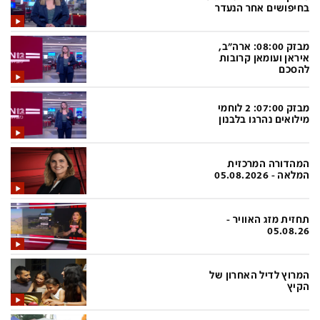
פלילי
המטולוגיה
בחיפושים אחר הנעדר
חינוך
ועידות קשת 12
מבזק 08:00: ארה"ב,
איראן ועומאן קרובות
צרכנות
לאנג אמבישן
להסכם
עיצוב ונדל''ן
להיאבק בסרטן
מבזק 07:00: 2 לוחמי
TECH12
פרקינסון
מילואים נהרגו בלבנון
ספורט
שכונה עם הכל
המהדורה המרכזית
דעות ופרשנויות
כַּבֵּד את הַכָּבֵד
המלאה - 05.08.2026
בריאות
השקעות למתקדמים
תחזית מזג האוויר -
מדע וסביבה
שאלה אחת ביום
05.08.26
פודקאסטים
דרושים IL
המרוץ לדיל האחרון של
נוסבאום מקליד
easy
הקיץ
DATA