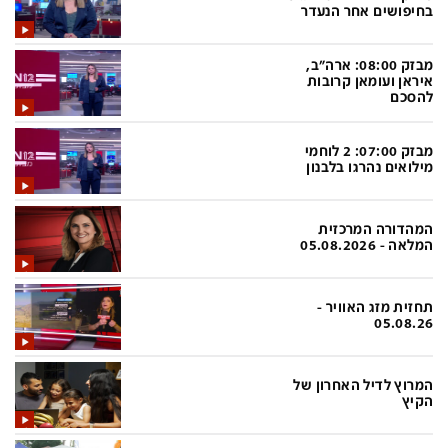
פלילי
המטולוגיה
בחיפושים אחר הנעדר
חינוך
ועידות קשת 12
מבזק 08:00: ארה"ב,
איראן ועומאן קרובות
צרכנות
לאנג אמבישן
להסכם
עיצוב ונדל''ן
להיאבק בסרטן
מבזק 07:00: 2 לוחמי
TECH12
פרקינסון
מילואים נהרגו בלבנון
ספורט
שכונה עם הכל
המהדורה המרכזית
דעות ופרשנויות
כַּבֵּד את הַכָּבֵד
המלאה - 05.08.2026
בריאות
השקעות למתקדמים
תחזית מזג האוויר -
מדע וסביבה
שאלה אחת ביום
05.08.26
פודקאסטים
דרושים IL
המרוץ לדיל האחרון של
נוסבאום מקליד
easy
הקיץ
DATA