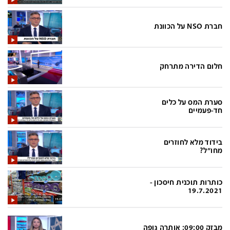
בעולם
D&B BUSINESS
פוליטי
אוכל
חברת NSO על הכוונת
בחירות 2026
ערב טוב עם גיא פינס
מילה ביום
נסיעות
חלום הדירה מתרחק
כלכלה
מפת האתר
מונדיאל
12+
סערת המס על כלים
חד-פעמיים
mako
English Edition
מגזין N12
דרושים חדשות 12
בידוד מלא לחוזרים
מחו"ל?
תרבות
duns 100
din.co.il
LifeStyle
כותרות תוכנית חיסכון -
19.7.2021
מדיני
המומחים במשכנתאות
בארץ
MED12
מבזק 09:00: אותרה גופה