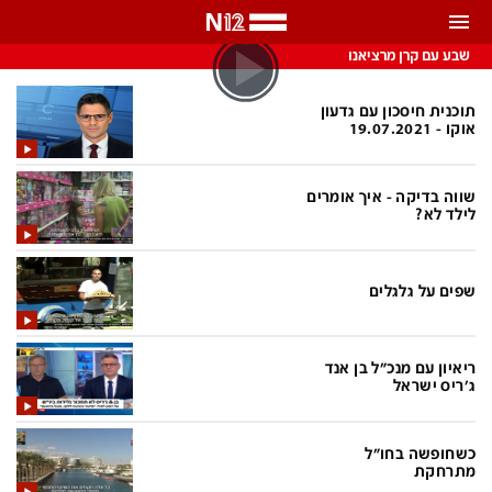
התראות
שבע עם קרן מרציאנו
באפשרותך לבחור את תדירות קבלת ההתראות
תוכנית חיסכון עם גדעון
אוקו - 19.07.2021
צ'אט הכתבים
כל ההתראות
שווה בדיקה - איך אומרים
צ'אט החדשות
רק מה שחשוב
לילד לא?
כבוי
צ'אט הספורט
התראות
שפים על גלגלים
חדשות
ריאיון עם מנכ"ל בן אנד
ג'ריס ישראל
כל החדשות
תחזית מזג האוויר
ביטחוני
אחד ביום
כשחופשה בחו"ל
מתרחקת