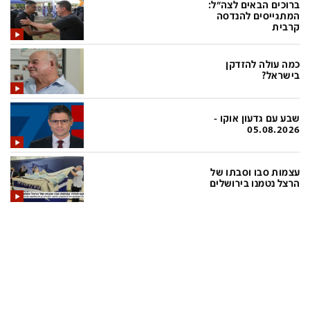
ברוכים הבאים לצה"ל:
המתגייסים להנדסה
קרבית
תכניות חדשות 12
כמה עולה להזדקן
המהדורה המרכזית
אולפן שישי
בישראל?
שבע
חדשות סוף השבוע
שבע עם גדעון אוקו -
שש עם
המהדורה הצעירה
05.08.2026
חמש עם רפי רשף
מבזקים
עצמות סבו וסבתו של
מהדורה ראשונה
מהדורות מלאות
הרצל נטמנו בירושלים
12 בצוהריים
הגדרות
פנו אלינו
מדיניות פרטיות
צרו קשר
תנאי שימוש
המייל האדום