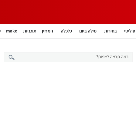
פוליטי
בחירות
מילה ביום
כלכלה
המגזין
תוכניות
mako
חינוך
צרכנות
עיצוב ונדל"ן
TECH12
ספורט
קאסטים
נוסבאום מקליד
DATA
English
12+
BUSINESS