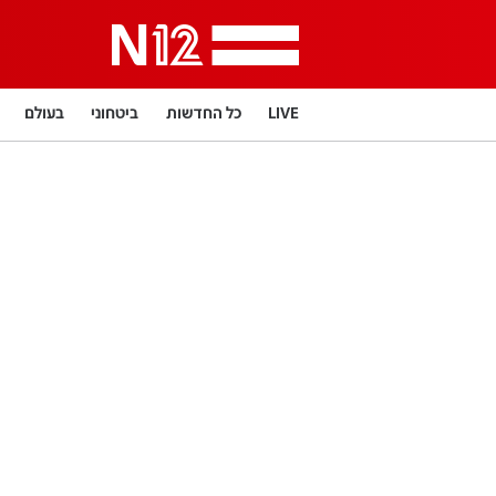
LIVE
כל החדשות
ביטחוני
בעולם
תרבות
LifeStyle
מדיני
בארץ
פלילי
פרשנות
בריאות
מדע וסביבה
הפוד
מפת האתר
דרושים חדשות 12