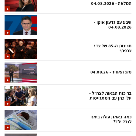
פלילי
המטולוגיה
המלאה - 04.08.2026
חינוך
ועידות קשת 12
שבע עם גדעון אוקו -
צרכנות
לאנג אמבישן
04.08.2026
עיצוב ונדל''ן
להיאבק בסרטן
חגיגות ה-85 של צדי
TECH12
פרקינסון
צרפתי
ספורט
שכונה עם הכל
דעות ופרשנויות
כַּבֵּד את הַכָּבֵד
מזג האוויר - 04.08.26
בריאות
השקעות למתקדמים
ברוכות הבאות לצה"ל -
מדע וסביבה
שאלה אחת ביום
יולן כהן עם המתגייסות
פודקאסטים
דרושים IL
כמה באמת עולה בימנו
נוסבאום מקליד
easy
לגדל ילד?
DATA