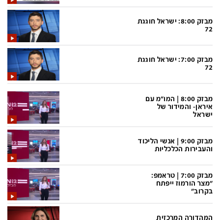
בעולם
D&B BUSINESS
פוליטי
אוכל
מבזק 8:00: ישראל חוגגת
72
בחירות 2026
ערב טוב עם גיא פינס
מילה ביום
נסיעות
מבזק 7:00: ישראל חוגגת
72
כלכלה
מפת האתר
מונדיאל
12+
מבזק 8:00 | המו"מ עם
איראן- והמידור של
mako
English Edition
ישראל
מגזין N12
דרושים חדשות 12
מבזק 9:00 | אנשי הליכוד
והעבירות הכלכליות
תרבות
duns 100
din.co.il
LifeStyle
מבזק 7:00 | טראמפ:
"מצר הורמוז ייפתח
מדיני
המומחים במשכנתאות
בקרוב"
בארץ
MED12
המהדורה המרכזית